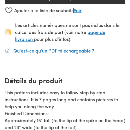
Ajouter à la liste de souhaits
Voir
Les articles numériques ne sont pas inclus dans le
calcul des frais de port (voir notre
page de
(s'ouvre dans un nouvel onglet)
livraison
pour plus d'infos).
Qu'est-ce qu'un PDF téléchargeable ?
(s'ouvre dans un
Détails du produit
This pattern includes easy to follow step by step
instructions. It is 7 pages long and contains pictures to
help you along the way.
Finished Dimensions:
Approximately 18" tall (to the tip of the spike on the head)
and 23" wide (to the tip of the tail).