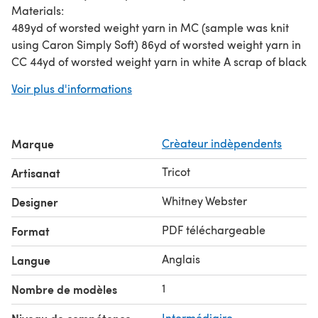
Materials:
489yd of worsted weight yarn in MC (sample was knit
using Caron Simply Soft) 86yd of worsted weight yarn in
CC 44yd of worsted weight yarn in white A scrap of black
yarn for the mouth Set of 5 4mm (US 6) 7" double pointed
Voir plus d'informations
needles 4mm (US 6) straight knitting needles 12" X 16"
pillow form Stuffing White & black felt Felt in a color to
match the spikes Scissors Sewing needle White & black
Marque
Crèateur indèpendents
thread Thread in a color to match the felt you are using
for the spots. Yarn needle Stitch marker
Tricot
Artisanat
Skill Level: Intermediate
Required Skills: Knit, Purl, Increasing, Decreasing,
Whitney Webster
Designer
seaming, Knitting in the round, simple intarsia color
PDF téléchargeable
Format
knitting, and backstitch.
Anglais
Langue
1
Nombre de modèles
Intermédiaire