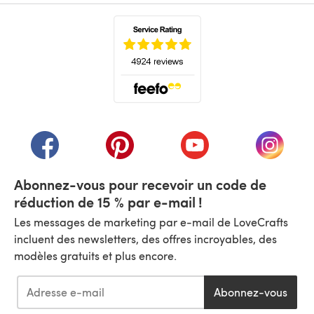
(s'ouvre dans un nouvel onglet)
(s'ouvre dans un nouvel onglet)
(s'ouvre dans un nouvel onglet)
(s'ouvre dans un nouvel
(s'ouvre
Abonnez-vous pour recevoir un code de
réduction de 15 % par e-mail !
Les messages de marketing par e-mail de LoveCrafts
incluent des newsletters, des offres incroyables, des
modèles gratuits et plus encore.
Abonnez-vous