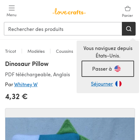
Passer au contenu principal
Menu
Panier
Vous naviguez depuis
Tricot
Modèles
Coussins
États-Unis.
Dinosaur Pillow
Passer à
PDF téléchargeable, Anglais
Séjourner
Par
Whitney W
4,32 €