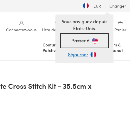
EUR
|
Changer
Vous naviguez depuis
États-Unis.
Connectez-vous
Liste de souhaits
Ma bibliothèque
Panier
Passer à
Couture &
Loisirs &
Patchwork
Artisanat
Séjourner
te Cross Stitch Kit - 35.5cm x