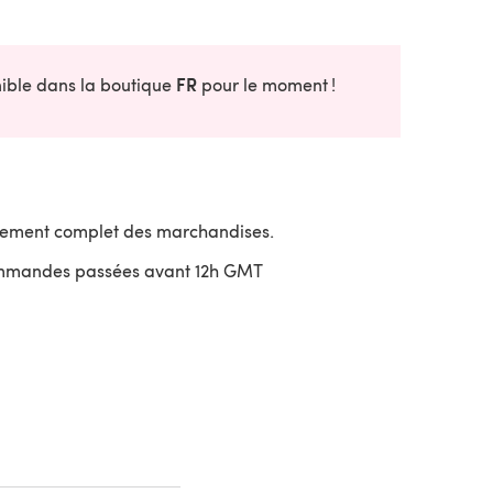
FR
onible dans la boutique
pour le moment !
sement complet des marchandises.
ommandes passées avant 12h GMT
uvre dans un nouvel onglet)