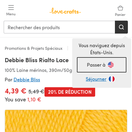
Passer au contenu principal
Menu
Panier
Vous naviguez depuis
Promotions & Projets Spéciaux
Dentelle
États-Unis.
Debbie Bliss Rialto Lace
Passer à
100% Laine mérinos, 390m/50g, Dentelle
Séjourner
Par
Debbie Bliss
4,39 €
Ancien prix
5,49 €
20% DE RÉDUCTION
You save
1,10 €