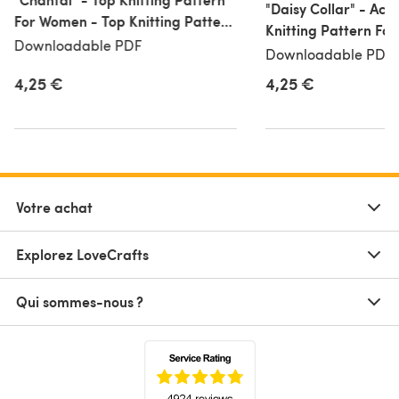
"Daisy Collar" - Acc
For Women - Top Knitting Pattern
Knitting Pattern Fo
For Women in Debbie Bliss Rialto
Downloadable PDF
Debbie Bliss Rialto 
Downloadable PDF
Lace - SC02
4,25 €
4,25 €
Votre achat
Explorez LoveCrafts
Qui sommes-nous ?