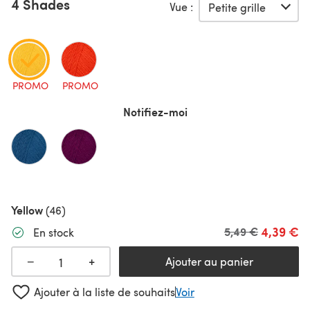
4 Shades
Vue :
PROMO
PROMO
Notifiez-moi
Yellow
(46)
4,39 €
Ancien prix
5,49 €
En stock
+
−
Ajouter au panier
Ajouter à la liste de souhaits
Voir