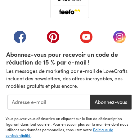
(s'ouvre dans un nouvel onglet)
(s'ouvre dans un nouvel onglet)
(s'ouvre dans un nouvel onglet)
(s'ouvre dans un nouvel
(s'ouvre
Abonnez-vous pour recevoir un code de
réduction de 15 % par e-mail !
Les messages de marketing par e-mail de LoveCrafts
incluent des newsletters, des offres incroyables, des
modèles gratuits et plus encore.
Abonnez-vous
Vous pouvez vous désinscrire en cliquant sur le lien de désinscription
figurant dans tout courriel. Pour en savoir plus sur la manière dont nous
utilisons vos données personnelles, consultez notre
Politique de
confidentialité
.