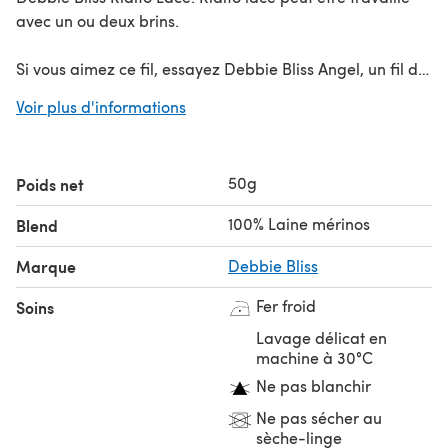
avec un ou deux brins.
Si vous aimez ce fil, essayez Debbie Bliss Angel, un fil de
mohair en dentelle somptueusement doux.
Voir plus d'informations
Économisez en achetant plus!
Cliquez ici pour nos Packs de 5 Balles
50g
Poids net
Cliquez ici pour nos Packs de 10 Balles
100% Laine mérinos
Blend
Marque
Debbie Bliss
Fer froid
Soins
Lavage délicat en
machine à 30°C
Ne pas blanchir
Ne pas sécher au
sèche-linge