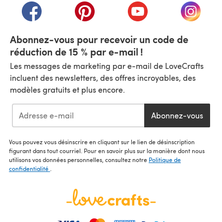
(s'ouvre dans un nouvel onglet)
(s'ouvre dans un nouvel onglet)
(s'ouvre dans un nouvel
(s'ouvre
Abonnez-vous pour recevoir un code de
réduction de 15 % par e-mail !
Les messages de marketing par e-mail de LoveCrafts
incluent des newsletters, des offres incroyables, des
modèles gratuits et plus encore.
Abonnez-vous
Vous pouvez vous désinscrire en cliquant sur le lien de désinscription
figurant dans tout courriel. Pour en savoir plus sur la manière dont nous
utilisons vos données personnelles, consultez notre
Politique de
confidentialité
.