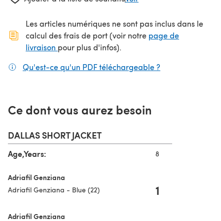
Les articles numériques ne sont pas inclus dans le
calcul des frais de port (voir notre
page de
(s'ouvre dans un nouvel onglet)
livraison
pour plus d'infos).
Qu'est-ce qu'un PDF téléchargeable ?
(s'ouvre dans un
Ce dont vous aurez besoin
DALLAS SHORT JACKET
Age,Years:
8
Adriafil Genziana
1
Adriafil Genziana - Blue (22)
Adriafil Genziana