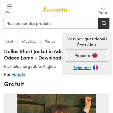
Passer au contenu principal
Menu
Panier
Vous naviguez depuis
Tricot
Modèles
Vestes
États-Unis.
Dallas Short Jacket in Adriafil Genziana and
Passer à
Odeon Lame - Downloadable PDF
PDF téléchargeable, Anglais
Séjourner
Par
Adriafil
Gratuit