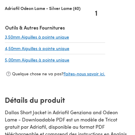
Adriafil Odeon Lame - Silver Lame (40)
1
Outils & Autres Fournitures
3,50mm Aiguilles à pointe unique
(s'ouvre dans un nouvel onglet)
4,50mm Aiguilles à pointe unique
(s'ouvre dans un nouvel onglet)
5,00mm Aiguilles à pointe unique
(s'ouvre dans un nouvel onglet)
Quelque chose ne va pas?
Faites-nous savoir ici.
Détails du produit
Dallas Short Jacket in Adriafil Genziana and Odeon
Lame - Downloadable PDF est un modèle de Tricot
gratuit par Adriafil, disponible au format PDF
téléchargeable et comprend des instructions en Anglais.