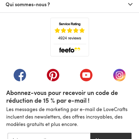
Qui sommes-nous ?
(s'ouvre dans un nouvel onglet)
(s'ouvre dans un nouvel onglet)
(s'ouvre dans un nouvel onglet)
(s'ouvre dans un nouvel
(s'ouvre
Abonnez-vous pour recevoir un code de
réduction de 15 % par e-mail !
Les messages de marketing par e-mail de LoveCrafts
incluent des newsletters, des offres incroyables, des
modèles gratuits et plus encore.