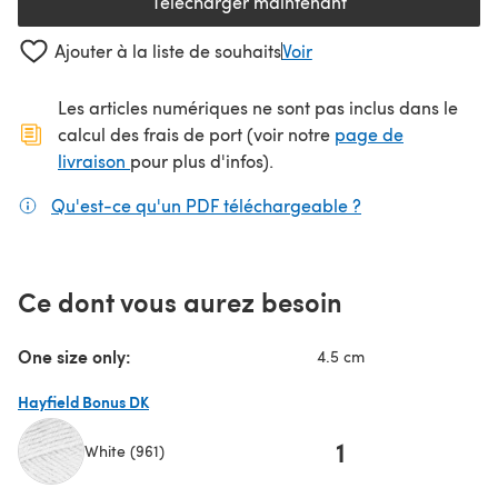
Télécharger maintenant
(s'ouvre dans un nouvel onglet
Ajouter à la liste de souhaits
Voir
Les articles numériques ne sont pas inclus dans le
calcul des frais de port (voir notre
page de
(s'ouvre dans un nouvel onglet)
livraison
pour plus d'infos).
Qu'est-ce qu'un PDF téléchargeable ?
(s'ouvre dans un
Ce dont vous aurez besoin
One size only:
4.5 cm
Hayfield Bonus DK
1
White (961)
(s'ouvre dans un nouvel onglet)