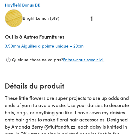
Hayfield Bonus DK
1
Bright Lemon (819)
(s'ouvre dans un nouvel onglet)
Outils & Autres Fournitures
3,50mm Aiguilles à pointe unique – 20cm
(s'ouvre dans un nouvel o
Quelque chose ne va pas?
Faites-nous savoir ici.
Détails du produit
These little flowers are super projects to use up odds and
ends of yarn to avoid waste. Use your daisies to decorate
hats, bags, or anything you like! I have sewn my daisies
onto hair grips to make floral hair accessories. Designed
by Amanda Berry @fluffandfuzz, each daisy is knitted in
acrylic DK yarns on single pointed needles (not in the