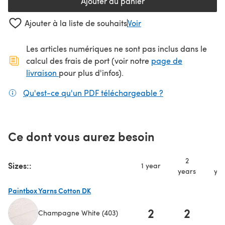
Ajouter au panier
Ajouter à la liste de souhaits
Voir
Les articles numériques ne sont pas inclus dans le
calcul des frais de port (voir notre
page de
(s'ouvre dans un nouvel onglet)
livraison
pour plus d'infos).
Qu'est-ce qu'un PDF téléchargeable ?
(s'ouvre dans un
Ce dont vous aurez besoin
2
3-
Sizes::
1 year
years
yea
Paintbox Yarns Cotton DK
2
2
Champagne White (403)