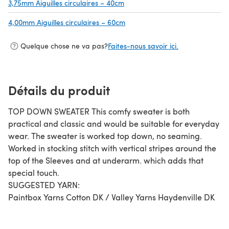
3,75mm Aiguilles circulaires – 40cm
(s'ouvre dans un nouvel onglet)
4,00mm Aiguilles circulaires – 60cm
(s'ouvre dans un nouvel onglet)
Quelque chose ne va pas?
Faites-nous savoir ici.
Détails du produit
TOP DOWN SWEATER This comfy sweater is both
practical and classic and would be suitable for everyday
wear. The sweater is worked top down, no seaming.
Worked in stocking stitch with vertical stripes around the
top of the Sleeves and at underarm. which adds that
special touch.
SUGGESTED YARN:
Paintbox Yarns Cotton DK / Valley Yarns Haydenville DK