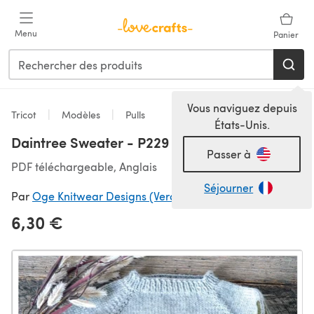
Passer au contenu principal
Menu
Panier
Vous naviguez depuis
Tricot
Modèles
Pulls
États-Unis.
Daintree Sweater - P229
Passer à
PDF téléchargeable, Anglais
Séjourner
Par
Oge Knitwear Designs (Vera Stensrud)
6,30 €