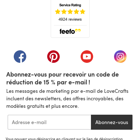
(s'ouvre dans un nouvel onglet)
(s'ouvre dans un nouvel onglet)
(s'ouvre dans un nouvel onglet)
(s'ouvre dans un nouvel
(s'ouvre
Abonnez-vous pour recevoir un code de
réduction de 15 % par e-mail !
Les messages de marketing par e-mail de LoveCrafts
incluent des newsletters, des offres incroyables, des
modèles gratuits et plus encore.
Abonnez-vous
Vous pouvez vous désinscrire en cliquant sur le lien de désinscription