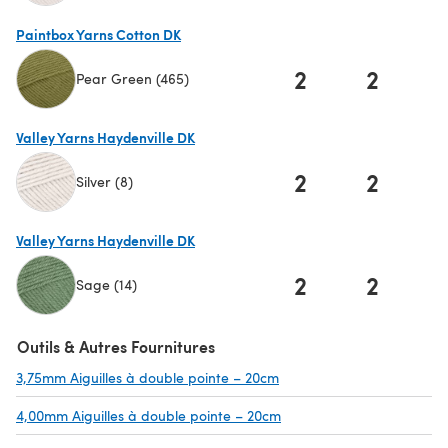
(s'ouvre dans un nouvel onglet)
Paintbox Yarns Cotton DK
2
2
Pear Green (465)
(s'ouvre dans un nouvel onglet)
Valley Yarns Haydenville DK
2
2
Silver (8)
(s'ouvre dans un nouvel onglet)
Valley Yarns Haydenville DK
2
2
Sage (14)
(s'ouvre dans un nouvel onglet)
Outils & Autres Fournitures
3,75mm Aiguilles à double pointe – 20cm
(s'ouvre dans un nouvel o
4,00mm Aiguilles à double pointe – 20cm
(s'ouvre dans un nouvel o