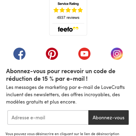
(s'ouvre dans un nouvel onglet)
(s'ouvre dans un nouvel onglet)
(s'ouvre dans un nouvel onglet)
(s'ouvre dans un nouvel
(s'ouvre
Abonnez-vous pour recevoir un code de
réduction de 15 % par e-mail !
Les messages de marketing par e-mail de LoveCrafts
incluent des newsletters, des offres incroyables, des
modèles gratuits et plus encore.
Abonnez-vous
Vous pouvez vous désinscrire en cliquant sur le lien de désinscription