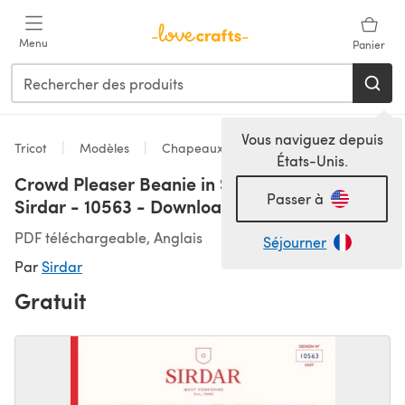
Passer au contenu principal
Menu
Panier
Vous naviguez depuis
Tricot
Modèles
Chapeaux
États-Unis.
Crowd Pleaser Beanie in Sirdar Stories DK in
Passer à
Sirdar - 10563 - Downloadable PDF
PDF téléchargeable, Anglais
Séjourner
Par
Sirdar
Gratuit