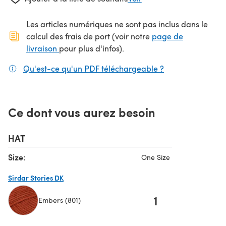
Les articles numériques ne sont pas inclus dans le
calcul des frais de port (voir notre
page de
(s'ouvre dans un nouvel onglet)
livraison
pour plus d'infos).
Qu'est-ce qu'un PDF téléchargeable ?
(s'ouvre dans un
Ce dont vous aurez besoin
HAT
Size:
One Size
Sirdar Stories DK
1
Embers (801)
(s'ouvre dans un nouvel onglet)