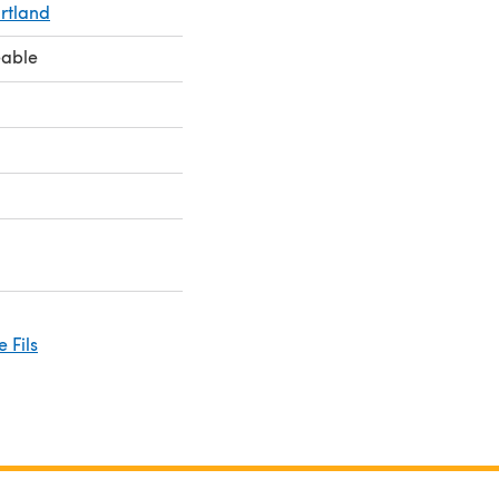
rtland
eable
 Fils