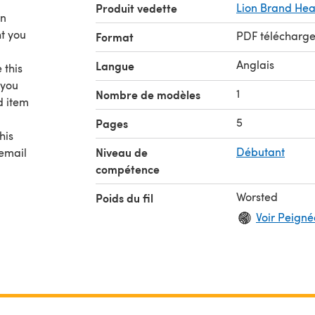
Produit vedette
Lion Brand Hea
rn
t you
PDF télécharg
Format
Anglais
Langue
 this
 you
1
Nombre de modèles
d item
5
Pages
his
Niveau de
Débutant
 email
compétence
Worsted
Poids du fil
Voir Peignée