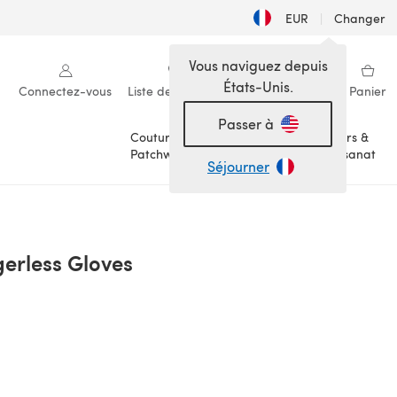
EUR
|
Changer
Vous naviguez depuis
États-Unis.
Connectez-vous
Liste de souhaits
Ma bibliothèque
Panier
Passer à
Couture &
Loisirs &
Patchwork
Artisanat
Séjourner
erless Gloves