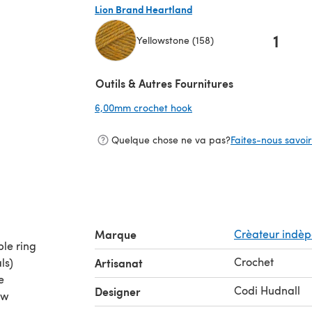
Lion Brand Heartland
1
Yellowstone (158)
(s'ouvre dans un nouvel onglet)
Outils & Autres Fournitures
6,00mm crochet hook
(s'ouvre dans un nouvel on
Quelque chose ne va pas?
Faites-nous savoir 
Marque
Crèateur indè
ble ring
Crochet
ls)
Artisanat
e
Codi Hudnall
Designer
ew