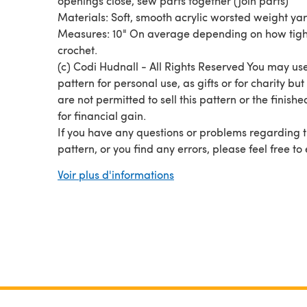
openings close, sew parts together (join parts)
Materials: Soft, smooth acrylic worsted weight ya
Measures: 10" On average depending on how tigh
crochet.
(c) Codi Hudnall - All Rights Reserved You may use
pattern for personal use, as gifts or for charity but
are not permitted to sell this pattern or the finishe
for financial gain.
If you have any questions or problems regarding t
pattern, or you find any errors, please feel free to
me at knitgrithelp@gmail.com
Voir plus d'informations