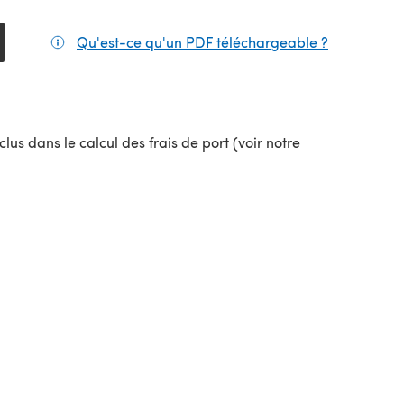
Qu'est-ce qu'un PDF téléchargeable ?
(s'ouvre da
el onglet)
lus dans le calcul des frais de port (voir notre
uvel onglet)