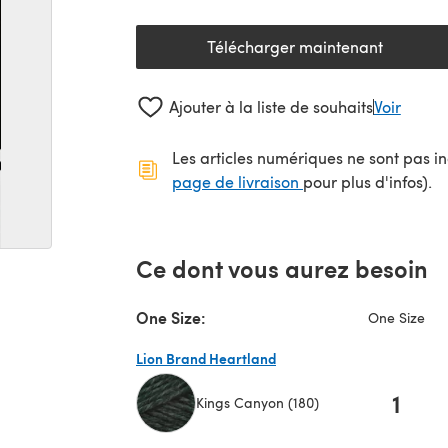
Télécharger maintenant
(s'ouvre dans un nouv
Ajouter à la liste de souhaits
Voir
Les articles numériques ne sont pas inc
(s'ouvre dans un no
page de livraison
pour plus d'infos).
Ce dont vous aurez besoin
One Size:
One Size
Lion Brand Heartland
1
Kings Canyon (180)
(s'ouvre dans un nouvel onglet)