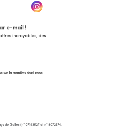
un nouvel onglet)
(s'ouvre dans un nouvel onglet)
r e-mail !
ffres incroyables, des
lus sur la manière dont nous
ys de Galles (n° 07193527 et n° 8072374,