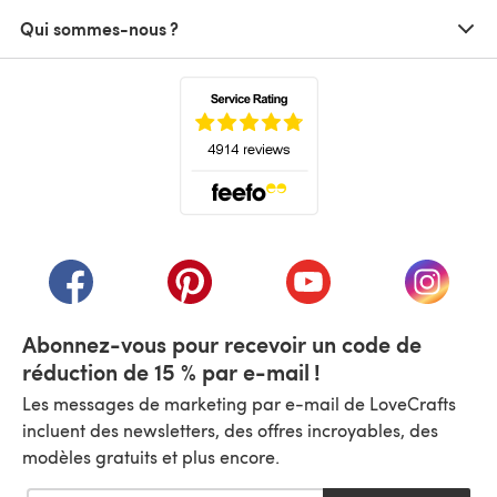
Qui sommes-nous ?
(s'ouvre dans un nouvel onglet)
(s'ouvre dans un nouvel onglet)
(s'ouvre dans un nouvel onglet)
(s'ouvre dans un nouvel
(s'ouvre
Abonnez-vous pour recevoir un code de
réduction de 15 % par e-mail !
Les messages de marketing par e-mail de LoveCrafts
incluent des newsletters, des offres incroyables, des
modèles gratuits et plus encore.