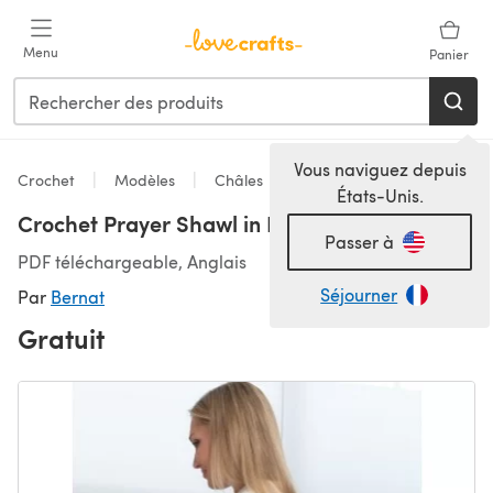
Passer au contenu principal
Menu
Panier
Vous naviguez depuis
Crochet
Modèles
Châles
États-Unis.
Crochet Prayer Shawl in Bernat Satin
Passer à
PDF téléchargeable, Anglais
Séjourner
Par
Bernat
Gratuit