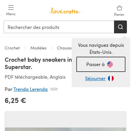
Passer au contenu principal
Menu
Panier
Vous naviguez depuis
Crochet
Modèles
Chaussons
États-Unis.
Crochet baby sneakers inspired in Adidas
Passer à
Superstar.
PDF téléchargeable, Anglais
Séjourner
Par
Trenda Lerenda
6,25 €