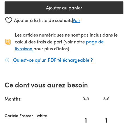
Ajouter au panier
Ajouter à la liste de souhaits
Voir
Les articles numériques ne sont pas inclus dans le
calcul des frais de port (voir notre
page de
(s'ouvre dans un nouvel onglet)
livraison
pour plus d'infos).
Qu'est-ce qu'un PDF téléchargeable ?
(s'ouvre dans un
Ce dont vous aurez besoin
Months:
0-3
3-6
6
Caricia Frescor - white
1
1