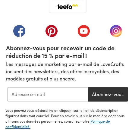
(s'ouvre dans un nouvel onglet)
(s'ouvre dans un nouvel onglet)
(s'ouvre dans un nouvel onglet)
(s'ouvre dans un nouvel
(s'ouvre
Abonnez-vous pour recevoir un code de
réduction de 15 % par e-mail !
Les messages de marketing par e-mail de LoveCrafts
incluent des newsletters, des offres incroyables, des
modèles gratuits et plus encore.
Abonnez-vous
Vous pouvez vous désinscrire en cliquant sur le lien de désinscription
figurant dans tout courriel. Pour en savoir plus sur la manière dont nous
utilisons vos données personnelles, consultez notre
Politique de
confidentialité
.