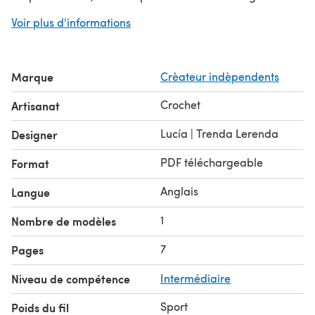
you have any problems with downloading or any doubt
Voir plus d'informations
in the interpretation of the pattern I do not hesitate to
contact me, I'll be glad to help.
Marque
Crèateur indèpendents
Crochet
Artisanat
Lucía | Trenda Lerenda
Designer
PDF téléchargeable
Format
Anglais
Langue
1
Nombre de modèles
7
Pages
Niveau de compétence
Intermédiaire
Sport
Poids du fil