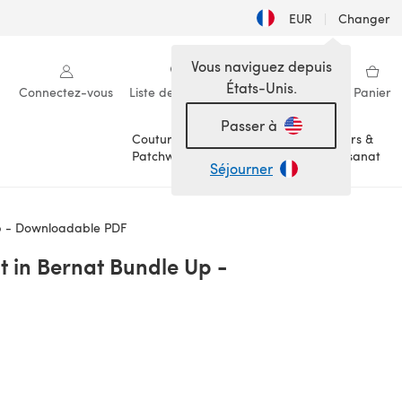
EUR
|
Changer
Vous naviguez depuis
États-Unis.
Connectez-vous
Liste de souhaits
Ma bibliothèque
Panier
Passer à
Couture &
Loisirs &
Patchwork
Artisanat
Séjourner
p - Downloadable PDF
 in Bernat Bundle Up -