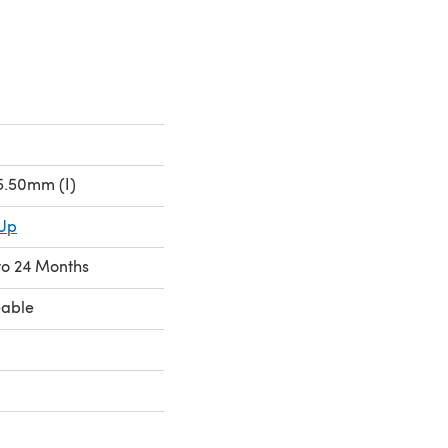
5.50mm (I)
 Up
to 24 Months
eable