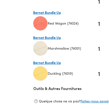
1
(s'ouvre dans un nouvel onglet)
Bernat Bundle Up
1
Red Wagon (74024)
(s'ouvre dans un nouvel onglet)
Bernat Bundle Up
1
Marshmallow (74001)
(s'ouvre dans un nouvel onglet)
Bernat Bundle Up
1
Duckling (74019)
(s'ouvre dans un nouvel onglet)
Outils & Autres Fournitures
Quelque chose ne va pas?
Faites-nous savoir 