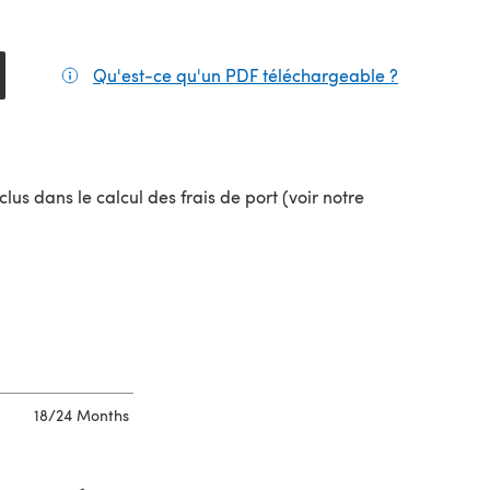
Qu'est-ce qu'un PDF téléchargeable ?
(s'ouvre da
el onglet)
lus dans le calcul des frais de port (voir notre
uvel onglet)
18/24 Months