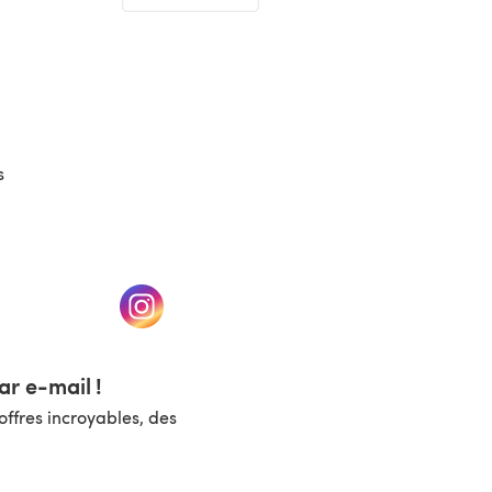
(s'ouvre dans un nouvel onglet)
s
un nouvel onglet)
(s'ouvre dans un nouvel onglet)
r e-mail !
ffres incroyables, des