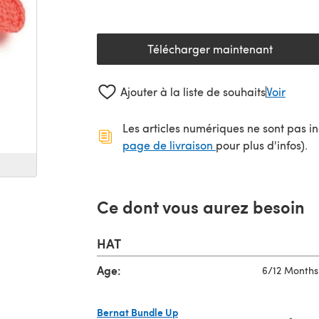
Télécharger maintenant
(s'ouvre dans un nouv
Ajouter à la liste de souhaits
Voir
Les articles numériques ne sont pas inc
(s'ouvre dans un no
page de livraison
pour plus d'infos).
Ce dont vous aurez besoin
HAT
Age:
6/12 Months
Bernat Bundle Up