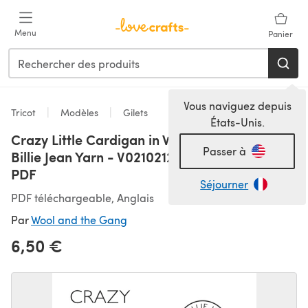
Passer au contenu principal
Menu
Panier
Vous naviguez depuis
Tricot
Modèles
Gilets
États-Unis.
Crazy Little Cardigan in Wool and the Gang
Passer à
Billie Jean Yarn - V021021242 - Downloadable
PDF
Séjourner
PDF téléchargeable, Anglais
Par
Wool and the Gang
6,50 €