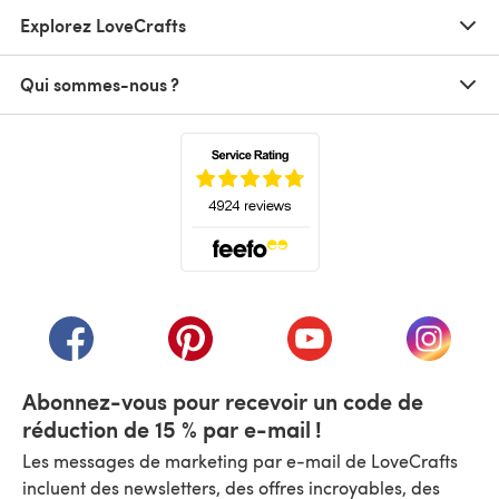
Explorez LoveCrafts
Qui sommes-nous ?
(s'ouvre dans un nouvel onglet)
(s'ouvre dans un nouvel onglet)
(s'ouvre dans un nouvel onglet)
(s'ouvre dans un nouvel
(s'ouvre
Abonnez-vous pour recevoir un code de
réduction de 15 % par e-mail !
Les messages de marketing par e-mail de LoveCrafts
incluent des newsletters, des offres incroyables, des