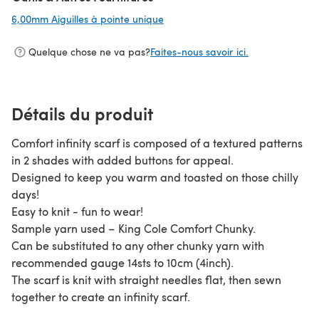
6,00mm Aiguilles à pointe unique
(s'ouvre dans un nouvel onglet)
Quelque chose ne va pas?
Faites-nous savoir ici.
Détails du produit
Comfort infinity scarf is composed of a textured patterns
in 2 shades with added buttons for appeal.
Designed to keep you warm and toasted on those chilly
days!
Easy to knit - fun to wear!
Sample yarn used – King Cole Comfort Chunky.
Can be substituted to any other chunky yarn with
recommended gauge 14sts to 10cm (4inch).
The scarf is knit with straight needles flat, then sewn
together to create an infinity scarf.
Quick knitting project for rainy weekend and also