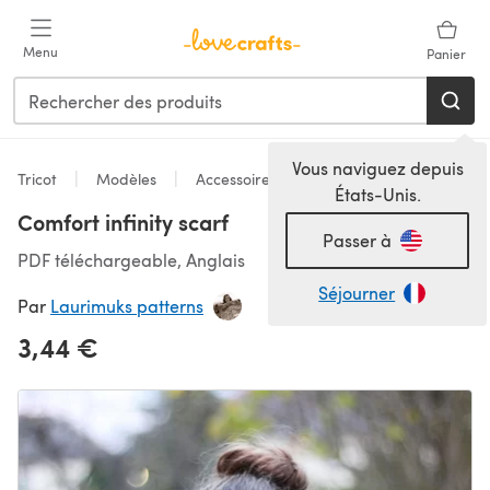
Passer au contenu principal
Menu
Panier
Vous naviguez depuis
Tricot
Modèles
Accessoires
États-Unis.
Comfort infinity scarf
Passer à
PDF téléchargeable, Anglais
Séjourner
Par
Laurimuks patterns
3,44 €