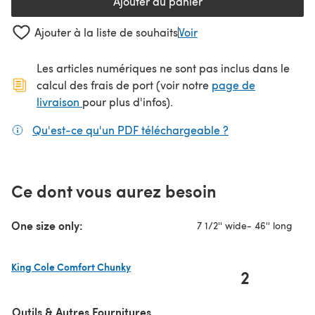
Ajouter au panier
Ajouter à la liste de souhaits
Voir
Les articles numériques ne sont pas inclus dans le
calcul des frais de port (voir notre
page de
(s'ouvre dans un nouvel onglet)
livraison
pour plus d'infos).
Qu'est-ce qu'un PDF téléchargeable ?
(s'ouvre dans un
Ce dont vous aurez besoin
One size only:
7 1/2'' wide- 46'' long
King Cole Comfort Chunky
2
(s'ouvre dans un nouvel onglet)
Outils & Autres Fournitures