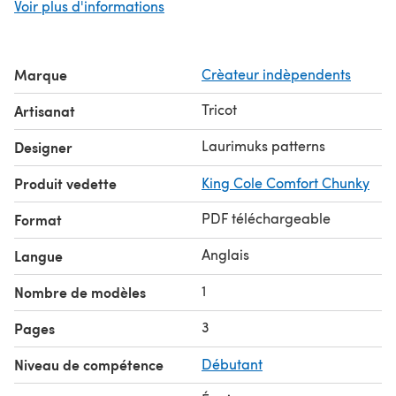
Voir plus d'informations
excellent way to make presents for dear friends!
© LaurimuksPatterns. All rights reserved.
Marque
Crèateur indèpendents
Tricot
Artisanat
Laurimuks patterns
Designer
Produit vedette
King Cole Comfort Chunky
PDF téléchargeable
Format
Anglais
Langue
1
Nombre de modèles
3
Pages
Niveau de compétence
Débutant