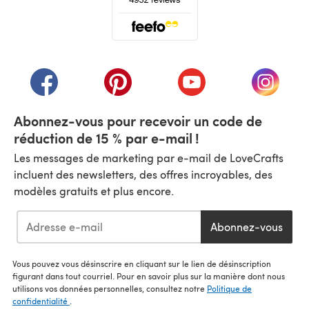
(s'ouvre dans un nouvel onglet)
(s'ouvre dans un nouvel onglet)
(s'ouvre dans un nouvel onglet)
(s'ouvre dans un nouvel
(s'ouvre
Abonnez-vous pour recevoir un code de
réduction de 15 % par e-mail !
Les messages de marketing par e-mail de LoveCrafts
incluent des newsletters, des offres incroyables, des
modèles gratuits et plus encore.
Abonnez-vous
Vous pouvez vous désinscrire en cliquant sur le lien de désinscription
figurant dans tout courriel. Pour en savoir plus sur la manière dont nous
utilisons vos données personnelles, consultez notre
Politique de
confidentialité
.