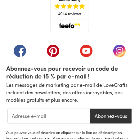
(s'ouvre dans un nouvel onglet)
(s'ouvre dans un nouvel onglet)
(s'ouvre dans un nouvel onglet)
(s'ouvre dans un nouvel
(s'ouvre
Abonnez-vous pour recevoir un code de
réduction de 15 % par e-mail !
Les messages de marketing par e-mail de LoveCrafts
incluent des newsletters, des offres incroyables, des
modèles gratuits et plus encore.
Abonnez-vous
Vous pouvez vous désinscrire en cliquant sur le lien de désinscription
figurant dans tout courriel. Pour en savoir plus sur la manière dont nous