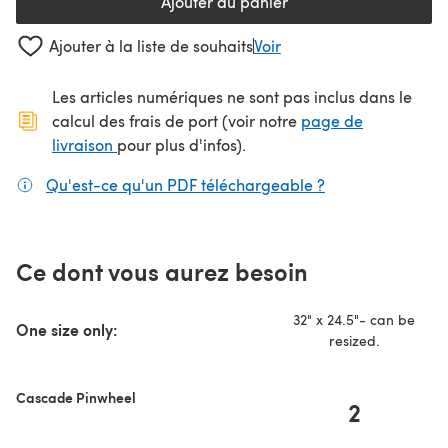
Ajouter au panier
Ajouter à la liste de souhaits
Voir
Les articles numériques ne sont pas inclus dans le
calcul des frais de port (voir notre
page de
(s'ouvre dans un nouvel onglet)
livraison
pour plus d'infos).
Qu'est-ce qu'un PDF téléchargeable ?
(s'ouvre dans un
Ce dont vous aurez besoin
32" x 24.5"- can be
One size only:
resized.
Cascade Pinwheel
2