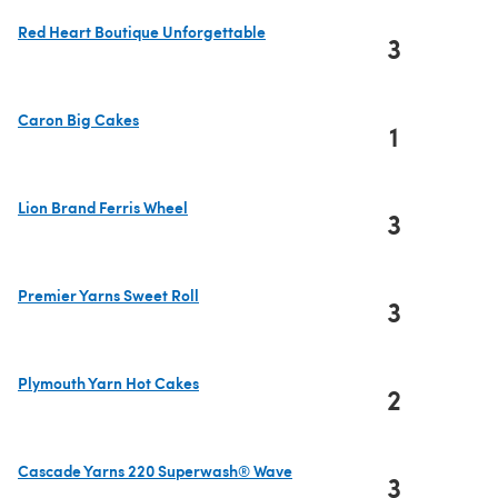
Red Heart Boutique Unforgettable
3
(s'ouvre dans un nouvel onglet)
Caron Big Cakes
1
(s'ouvre dans un nouvel onglet)
Lion Brand Ferris Wheel
3
(s'ouvre dans un nouvel onglet)
Premier Yarns Sweet Roll
3
(s'ouvre dans un nouvel onglet)
Plymouth Yarn Hot Cakes
2
(s'ouvre dans un nouvel onglet)
Cascade Yarns 220 Superwash® Wave
3
(s'ouvre dans un nouvel onglet)