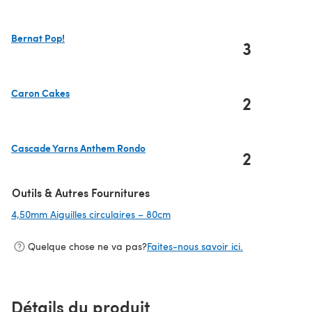
Bernat Pop!
3
(s'ouvre dans un nouvel onglet)
Caron Cakes
2
(s'ouvre dans un nouvel onglet)
Cascade Yarns Anthem Rondo
2
(s'ouvre dans un nouvel onglet)
Outils & Autres Fournitures
4,50mm Aiguilles circulaires – 80cm
(s'ouvre dans un nouvel onglet)
Quelque chose ne va pas?
Faites-nous savoir ici.
Détails du produit