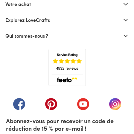
Votre achat
Explorez LoveCrafts
Qui sommes-nous ?
(s'ouvre dans un nouvel onglet)
(s'ouvre dans un nouvel onglet)
(s'ouvre dans un nouvel onglet)
(s'ouvre dans un nouvel
(s'ouvre
Abonnez-vous pour recevoir un code de
réduction de 15 % par e-mail !