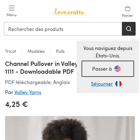
Passer au contenu principal
Menu
Panier
Vous naviguez depuis
Tricot
Modèles
Pulls
États-Unis.
Channel Pullover in Valley Yarns Hampden -
Passer à
1111 - Downloadable PDF
PDF téléchargeable, Anglais
Séjourner
Par
Valley Yarns
4,25 €