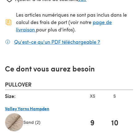
Les articles numériques ne sont pas inclus dans le
calcul des frais de port (voir notre
page de
(s'ouvre dans un nouvel onglet)
livraison
pour plus d'infos).
Qu'est-ce qu'un PDF téléchargeable ?
(s'ouvre dans un
Ce dont vous aurez besoin
PULLOVER
Size:
XS
S
Valley Yarns Hampden
9
10
1
Sand (2)
(s'ouvre dans un nouvel onglet)