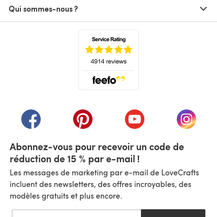
Qui sommes-nous ?
(s'ouvre dans un nouvel onglet)
(s'ouvre dans un nouvel onglet)
(s'ouvre dans un nouvel onglet)
(s'ouvre dans un nouvel
(s'ouvre
Abonnez-vous pour recevoir un code de
réduction de 15 % par e-mail !
Les messages de marketing par e-mail de LoveCrafts
incluent des newsletters, des offres incroyables, des
modèles gratuits et plus encore.