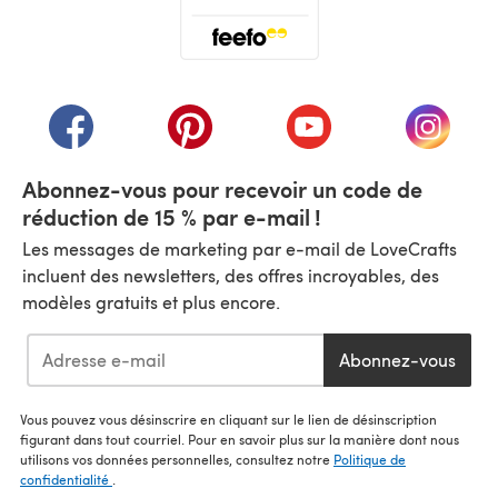
(s'ouvre dans un nouvel onglet)
(s'ouvre dans un nouvel onglet)
(s'ouvre dans un nouvel onglet)
(s'ouvre dans un nouvel
(s'ouvre
Abonnez-vous pour recevoir un code de
réduction de 15 % par e-mail !
Les messages de marketing par e-mail de LoveCrafts
incluent des newsletters, des offres incroyables, des
modèles gratuits et plus encore.
Abonnez-vous
Vous pouvez vous désinscrire en cliquant sur le lien de désinscription
figurant dans tout courriel. Pour en savoir plus sur la manière dont nous
utilisons vos données personnelles, consultez notre
Politique de
confidentialité
.