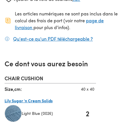
Les articles numériques ne sont pas inclus dans le
calcul des frais de port (voir notre
page de
(s'ouvre dans un nouvel onglet)
livraison
pour plus d'infos).
Qu'est-ce qu'un PDF téléchargeable ?
(s'ouvre dans un
Ce dont vous aurez besoin
CHAIR CUSHION
Size,cm:
40 x 40
Lily Sugar 'n Cream Solids
2
Light Blue (0026)
(s'ouvre dans un nouvel onglet)