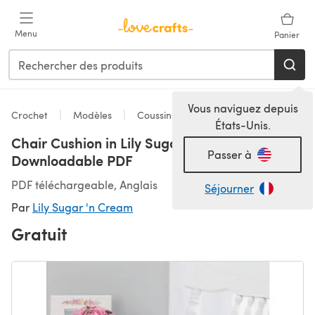
Passer au contenu principal
Menu
Panier
Vous naviguez depuis
Crochet
Modèles
Coussins
États-Unis.
Chair Cushion in Lily Sugar 'n Cream Solids -
Passer à
Downloadable PDF
PDF téléchargeable, Anglais
Séjourner
Par
Lily Sugar 'n Cream
Gratuit