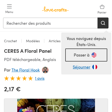
Passer au contenu principal
Menu
Panier
Vous naviguez depuis
Crochet
Modèles
Articles pour la maison
États-Unis.
CERES A Floral Panel
Passer à
PDF téléchargeable, Anglais
Séjourner
Par
The Floral Hook
1 avis
2,17 €