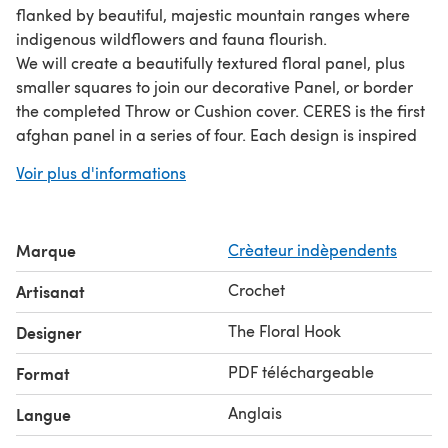
flanked by beautiful, majestic mountain ranges where
indigenous wildflowers and fauna flourish.
We will create a beautifully textured floral panel, plus
smaller squares to join our decorative Panel, or border
the completed Throw or Cushion cover. CERES is the first
afghan panel in a series of four. Each design is inspired
by a small village in my home Province, Western Cape,
Voir plus d'informations
South Africa. These destinations stand out for their
exceptional beauty, architecture, rich history, agriculture,
and abundant naturally breathtaking surroundings.
Marque
Crèateur indèpendents
PANEL 1: CERES
PANEL 2: CITRUSDAL
Crochet
Artisanat
PANEL 3: PRINCE ALBERT
PANEL 4: TULBAGH
The Floral Hook
Designer
(Detailed Video instructions are included)
PDF téléchargeable
Format
Anglais
Langue