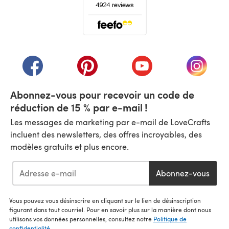
(s'ouvre dans un nouvel onglet)
(s'ouvre dans un nouvel onglet)
(s'ouvre dans un nouvel onglet)
(s'ouvre dans un nouvel
(s'ouvre
Abonnez-vous pour recevoir un code de
réduction de 15 % par e-mail !
Les messages de marketing par e-mail de LoveCrafts
incluent des newsletters, des offres incroyables, des
modèles gratuits et plus encore.
Abonnez-vous
Vous pouvez vous désinscrire en cliquant sur le lien de désinscription
figurant dans tout courriel. Pour en savoir plus sur la manière dont nous
utilisons vos données personnelles, consultez notre
Politique de
confidentialité
.