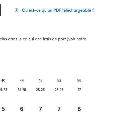
Qu'est-ce qu'un PDF téléchargeable ?
(s'ouvre da
lus dans le calcul des frais de port (voir notre
uvel onglet)
40
44
48
52
56
23.75
24.25
25.25
25.25
27
5
6
7
7
8