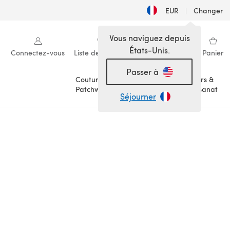
EUR
|
Changer
Vous naviguez depuis
États-Unis.
Connectez-vous
Liste de souhaits
Ma bibliothèque
Panier
Passer à
Couture &
Loisirs &
Patchwork
Artisanat
Séjourner