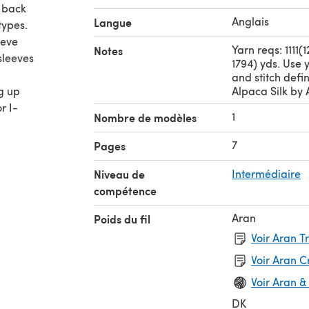
d back
Anglais
Langue
types.
eeve
Yarn reqs: 1111(1
Notes
sleeves
1794) yds. Use
and stitch defi
ng up
Alpaca Silk by 
r I-
1
Nombre de modèles
7
Pages
hich is
Niveau de
Intermédiaire
compétence
Aran
Poids du fil
Voir Aran T
Voir Aran 
Voir Aran &
DK