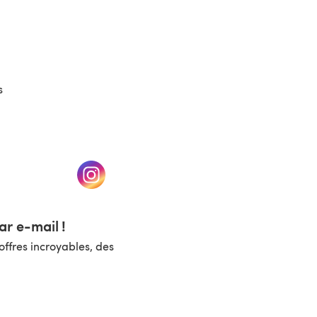
(s'ouvre dans un nouvel onglet)
s
un nouvel onglet)
(s'ouvre dans un nouvel onglet)
r e-mail !
ffres incroyables, des