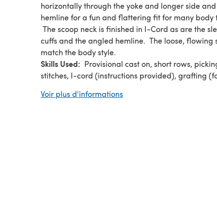
horizontally through the yoke and longer side an
hemline for a fun and flattering fit for many body 
The scoop neck is finished in I-Cord as are the sl
cuffs and the angled hemline. The loose, flowing 
match the body style.
Skills Used:
Provisional cast on, short rows, picki
stitches, I-cord (instructions provided), grafting (fo
Cord join).
Voir plus d'informations
Skill level: Advanced Beginner
The yoke section is worked flat, horizontally from
shoulder to shoulder, stitches picked up for body w
worked in the round.