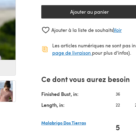
Ajouter au panier
Ajouter à la liste de souhaits
Voir
Les articles numériques ne sont pas inc
(s'ouvre dans un no
page de livraison
pour plus d'infos).
Ce dont vous aurez besoin
Finished Bust, in:
36
Length, in:
22
Malabrigo Dos Tierras
5
(s'ouvre dans un nouvel onglet)