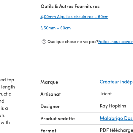
Outils & Autres Fournitures
4,00mm Aiguilles circulaires – 60cm
(s'ouvre dan
3,50mm – 60cm
(s'ouvre dans un nouvel onglet)
Quelque chose ne va pas?
Faites-nous savoir 
ked top
Marque
Crèateur indè
 length
Tricot
ruct a
Artisanat
and
Kay Hopkins
Designer
is a
own.
Produit vedette
Malabrigo Dos 
 with
PDF télécharg
Format