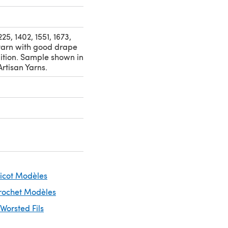
225, 1402, 1551, 1673,
 yarn with good drape
nition. Sample shown in
Artisan Yarns.
ricot Modèles
Crochet Modèles
 Worsted Fils