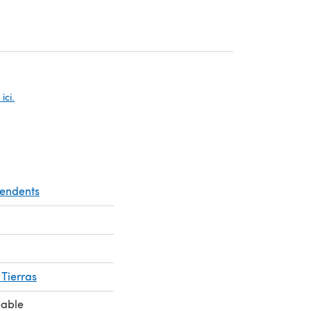
s un nouvel onglet)
ici.
pendents
Tierras
eable