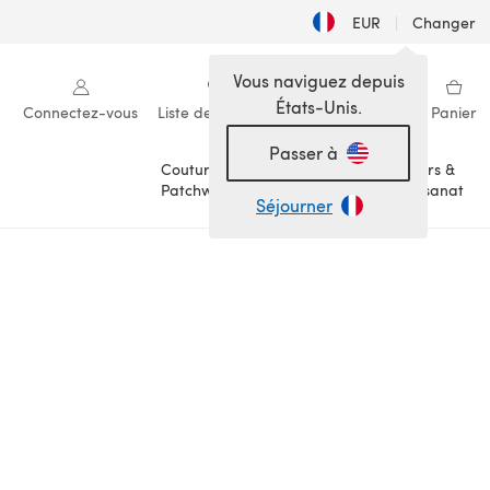
EUR
|
Changer
Vous naviguez depuis
États-Unis.
Connectez-vous
Liste de souhaits
Ma bibliothèque
Panier
Passer à
Couture &
Loisirs &
Patchwork
Artisanat
Séjourner