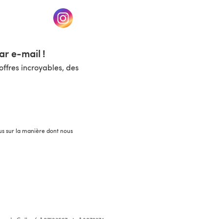
un nouvel onglet)
(s'ouvre dans un nouvel onglet)
r e-mail !
ffres incroyables, des
lus sur la manière dont nous