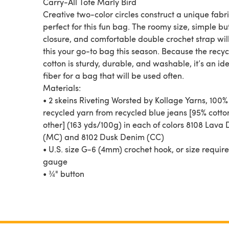
Carry-All Tote Marly Bird
Creative two-color circles construct a unique fabr
perfect for this fun bag. The roomy size, simple bu
closure, and comfortable double crochet strap wi
this your go-to bag this season. Because the recy
cotton is sturdy, durable, and washable, it’s an id
fiber for a bag that will be used often.
Materials:
• 2 skeins Riveting Worsted by Kollage Yarns, 100%
recycled yarn from recycled blue jeans [95% cotto
other] (163 yds/100g) in each of colors 8108 Lava
(MC) and 8102 Dusk Denim (CC)
• U.S. size G-6 (4mm) crochet hook, or size require
gauge
• ¾" button