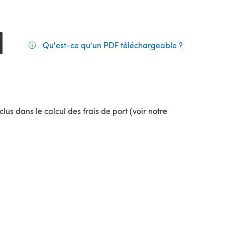
Qu'est-ce qu'un PDF téléchargeable ?
(s'ouvre da
lus dans le calcul des frais de port (voir notre
uvel onglet)