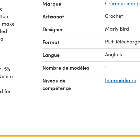
Marque
Crèateur indè
ic
Crochet
tton
Artisanat
ll make
Marly Bird
Designer
cled
eal
PDF télécharg
Format
Anglais
Langue
1
Nombre de modèles
n, 5%
 Denim
Niveau de
Intermédiaire
compétence
d for