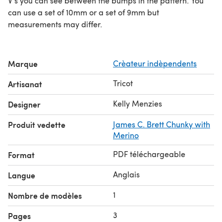
V’s you can see between the bumps in the pattern. You
can use a set of 10mm or a set of 9mm but
measurements may differ.
Marque
Crèateur indèpendents
Tricot
Artisanat
Kelly Menzies
Designer
Produit vedette
James C. Brett Chunky with
Merino
PDF téléchargeable
Format
Anglais
Langue
1
Nombre de modèles
3
Pages