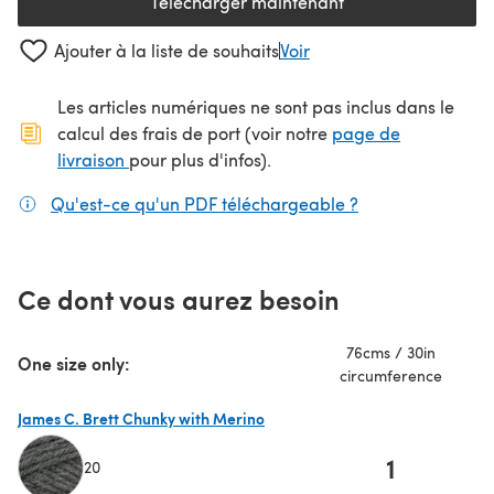
Télécharger maintenant
(s'ouvre dans un nouvel onglet
Ajouter à la liste de souhaits
Voir
Les articles numériques ne sont pas inclus dans le
calcul des frais de port (voir notre
page de
(s'ouvre dans un nouvel onglet)
livraison
pour plus d'infos).
Qu'est-ce qu'un PDF téléchargeable ?
(s'ouvre dans un
Ce dont vous aurez besoin
76cms / 30in
One size only:
circumference
James C. Brett Chunky with Merino
1
20