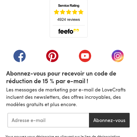
(s'ouvre dans un nouvel onglet)
(s'ouvre dans un nouvel onglet)
(s'ouvre dans un nouvel onglet)
(s'ouvre dans un nouvel
(s'ouvre
Abonnez-vous pour recevoir un code de
réduction de 15 % par e-mail !
Les messages de marketing par e-mail de LoveCrafts
incluent des newsletters, des offres incroyables, des
modèles gratuits et plus encore.
Abonnez-vous
Vous pouvez vous désinscrire en cliquant sur le lien de désinscription