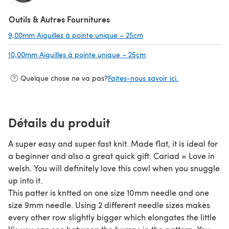
(s'ouvre dans un nouvel onglet)
Outils & Autres Fournitures
9,00mm Aiguilles à pointe unique – 25cm
(s'ouvre dans un nouvel o
10,00mm Aiguilles à pointe unique – 25cm
(s'ouvre dans un nouvel o
Quelque chose ne va pas?
Faites-nous savoir ici.
Détails du produit
A super easy and super fast knit. Made flat, it is ideal for
a beginner and also a great quick gift. Cariad = Love in
welsh. You will definitely love this cowl when you snuggle
up into it.
This patter is kntted on one size 10mm needle and one
size 9mm needle. Using 2 different needle sizes makes
every other row slightly bigger which elongates the little