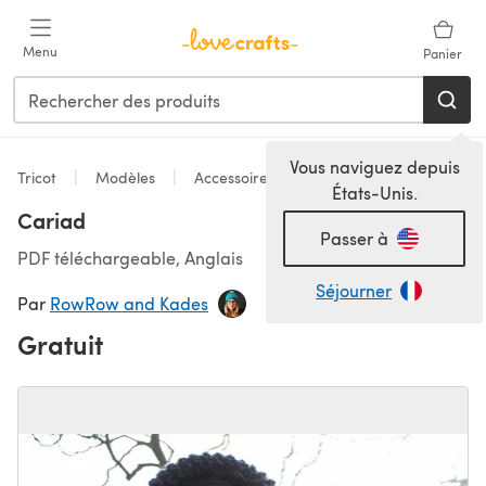
Passer au contenu principal
Menu
Panier
Vous naviguez depuis
Tricot
Modèles
Accessoires
États-Unis.
Cariad
Passer à
PDF téléchargeable, Anglais
Séjourner
Par
RowRow and Kades
Gratuit