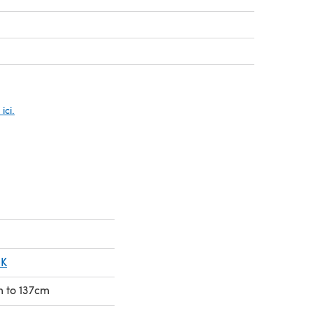
vel onglet)
n nouvel onglet)
n nouvel onglet)
ici.
DK
cm to 137cm