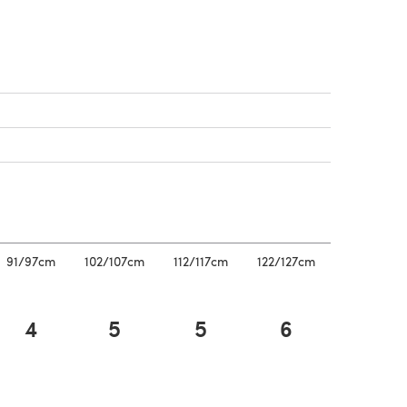
vel onglet)
vel onglet)
n nouvel onglet)
n nouvel onglet)
91/97cm
102/107cm
112/117cm
122/127cm
132/137cm
4
5
5
6
6
vel onglet)