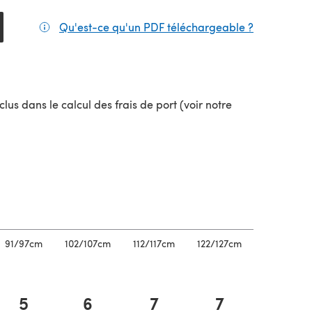
Qu'est-ce qu'un PDF téléchargeable ?
(s'ouvre da
lus dans le calcul des frais de port (voir notre
uvel onglet)
91/97cm
102/107cm
112/117cm
122/127cm
132/137cm
5
6
7
7
8