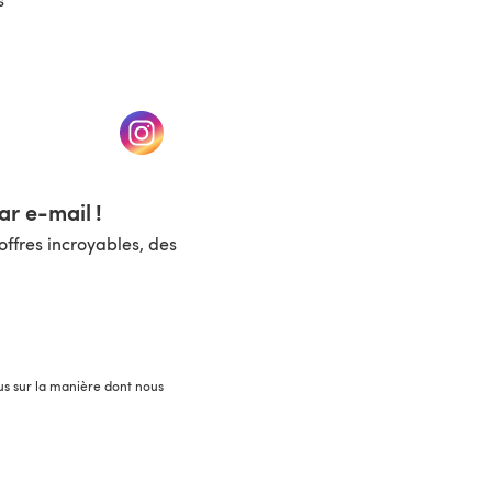
un nouvel onglet)
(s'ouvre dans un nouvel onglet)
r e-mail !
ffres incroyables, des
lus sur la manière dont nous