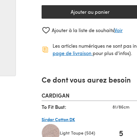
Ajouter au panier
Ajouter à la liste de souhaits
Voir
Les articles numériques ne sont pas inc
(s'ouvre dans un no
page de livraison
pour plus d'infos).
Ce dont vous aurez besoin
CARDIGAN
To Fit Bust:
81/86cm
Sirdar Cotton DK
5
Light Taupe (504)