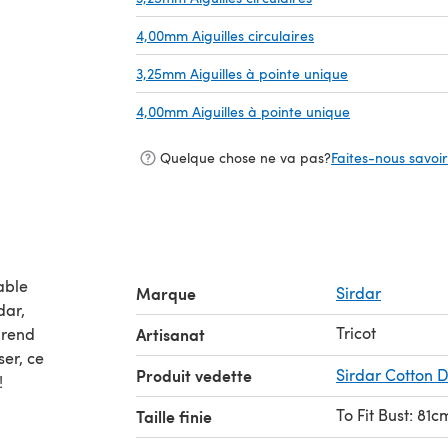
4,00mm Aiguilles circulaires
(s'ouvre dans un nou
3,25mm Aiguilles à pointe unique
(s'ouvre dans u
4,00mm Aiguilles à pointe unique
(s'ouvre dans u
Quelque chose ne va pas?
Faites-nous savoir 
able
Marque
Sirdar
Tricot
prend
Artisanat
ser, ce
Produit vedette
Sirdar Cotton 
!
To Fit Bust: 81
Taille finie