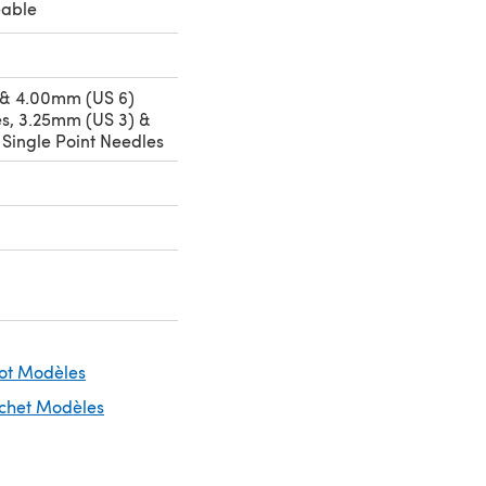
eable
 & 4.00mm (US 6)
es, 3.25mm (US 3) &
Single Point Needles
cot Modèles
ochet Modèles