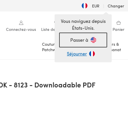
EUR
|
Changer
Vous naviguez depuis
États-Unis.
Connectez-vous
Liste de souhaits
Ma bibliothèque
Panier
Passer à
Couture &
Loisirs &
Patchwork
Artisanat
Séjourner
 DK - 8123 - Downloadable PDF