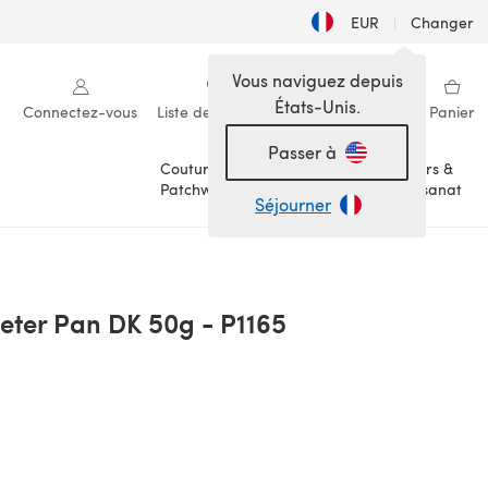
EUR
|
Changer
Vous naviguez depuis
États-Unis.
Connectez-vous
Liste de souhaits
Ma bibliothèque
Panier
Passer à
Couture &
Loisirs &
Patchwork
Artisanat
Séjourner
eter Pan DK 50g - P1165