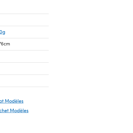
50g
 76cm
cot Modèles
ochet Modèles