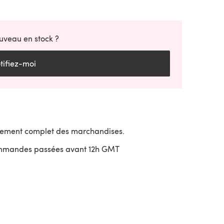
uveau en stock ?
tifiez-moi
sement complet des marchandises.
ommandes passées avant 12h GMT
uvre dans un nouvel onglet)