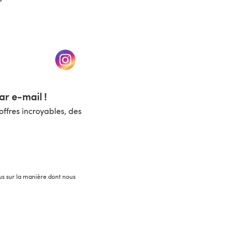
un nouvel onglet)
(s'ouvre dans un nouvel onglet)
r e-mail !
ffres incroyables, des
lus sur la manière dont nous