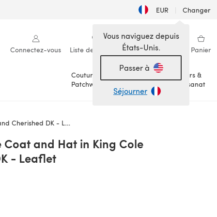
EUR
|
Changer
Vous naviguez depuis
États-Unis.
Connectez-vous
Liste de souhaits
Ma bibliothèque
Panier
Passer à
Couture &
Loisirs &
Patchwork
Artisanat
Séjourner
herished DK - Leaflet
 Coat and Hat in King Cole
K - Leaflet