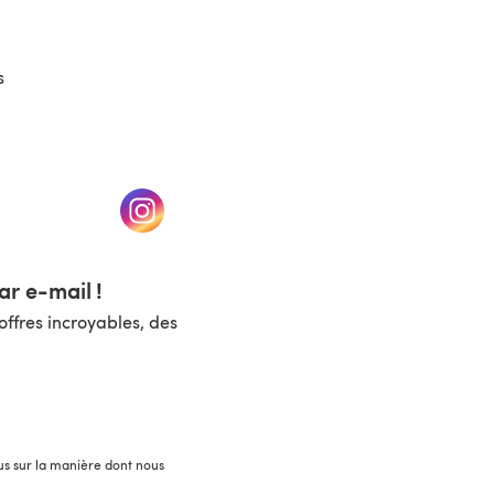
s
un nouvel onglet)
(s'ouvre dans un nouvel onglet)
r e-mail !
ffres incroyables, des
lus sur la manière dont nous