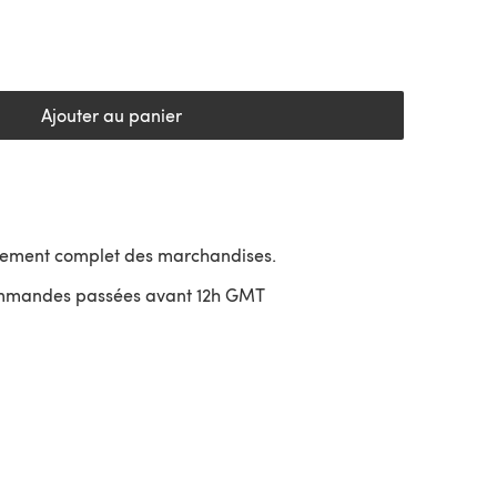
Ajouter au panier
sement complet des marchandises.
ommandes passées avant 12h GMT
uvre dans un nouvel onglet)