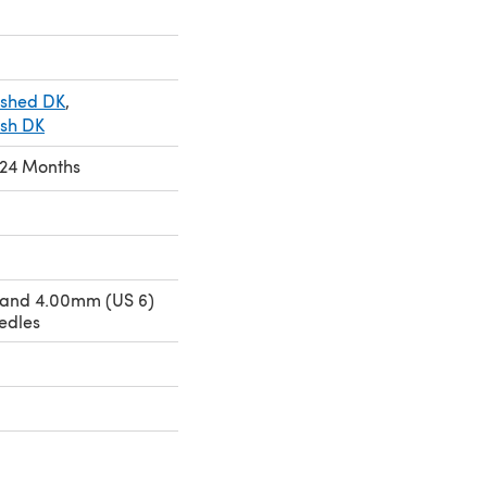
ished DK
,
ish DK
o 24 Months
 and 4.00mm (US 6)
edles