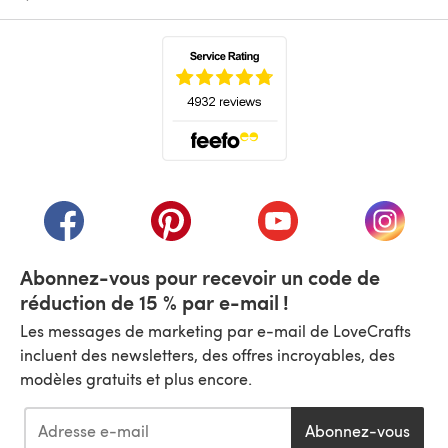
(s'ouvre dans un nouvel onglet)
(s'ouvre dans un nouvel onglet)
(s'ouvre dans un nouvel onglet)
(s'ouvre dans un nouvel
(s'ouvre
Abonnez-vous pour recevoir un code de
réduction de 15 % par e-mail !
Les messages de marketing par e-mail de LoveCrafts
incluent des newsletters, des offres incroyables, des
modèles gratuits et plus encore.
Abonnez-vous