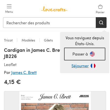
Passer au contenu principal
Menu
Panier
Vous naviguez depuis
Tricot
Modèles
Gilets
États-Unis.
Cardigan in James C. Brett Aztec Aran -
Passer à
JB226
Leaflet
Séjourner
Par
James C. Brett
4,15 €