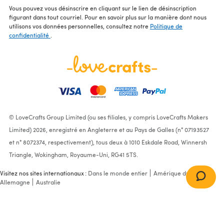
Vous pouvez vous désinscrire en cliquant sur le lien de désinscription
figurant dans tout courriel. Pour en savoir plus sur la manière dont nous
utilisons vos données personnelles, consultez notre
Politique de
confidentialité
.
© LoveCrafts Group Limited (ou ses filiales, y compris LoveCrafts Makers
Limited) 2026, enregistré en Angleterre et au Pays de Galles (n° 07193527
et n° 8072374, respectivement), tous deux à 1010 Eskdale Road, Winnersh
Triangle, Wokingham, Royaume-Uni, RG41 5TS.
Visitez nos sites internationaux :
Dans le monde entier
Amérique du Nord
Allemagne
Australie
Jacket, Hat and Mittens in
Patons Fab DK 100g and
Patons Fairytale Soft DK -
2989