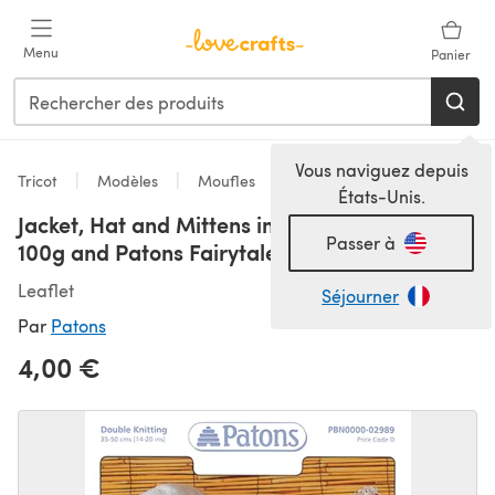
Passer au contenu principal
Menu
Panier
Vous naviguez depuis
Tricot
Modèles
Moufles
États-Unis.
Jacket, Hat and Mittens in Patons Fab DK
Passer à
100g and Patons Fairytale Soft DK - 2989
Leaflet
Séjourner
Par
Patons
4,00 €