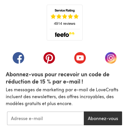
(s'ouvre dans un nouvel onglet)
(s'ouvre dans un nouvel onglet)
(s'ouvre dans un nouvel onglet)
(s'ouvre dans un nouvel
(s'ouvre
Abonnez-vous pour recevoir un code de
réduction de 15 % par e-mail !
Les messages de marketing par e-mail de LoveCrafts
incluent des newsletters, des offres incroyables, des
modèles gratuits et plus encore.
Abonnez-vous