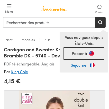
Passer au contenu principal
Menu
Panier
Vous naviguez depuis
Tricot
Modèles
Pulls
États-Unis.
Cardigan and Sweater Knitted in King Cole
Passer à
Bramble DK - 5740 - Downloadable PDF
PDF téléchargeable, Anglais
Séjourner
Par
King Cole
4,15 €