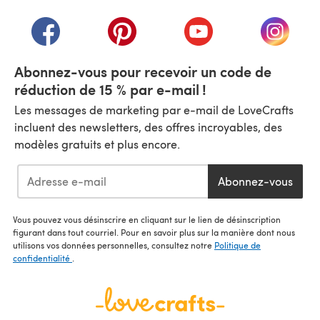
(s'ouvre dans un nouvel onglet)
(s'ouvre dans un nouvel onglet)
(s'ouvre dans un nouvel onglet)
(s'ouvre dans un nouvel
(s'ouvre
Abonnez-vous pour recevoir un code de
réduction de 15 % par e-mail !
Les messages de marketing par e-mail de LoveCrafts
incluent des newsletters, des offres incroyables, des
modèles gratuits et plus encore.
Abonnez-vous
Vous pouvez vous désinscrire en cliquant sur le lien de désinscription
figurant dans tout courriel. Pour en savoir plus sur la manière dont nous
utilisons vos données personnelles, consultez notre
Politique de
confidentialité
.