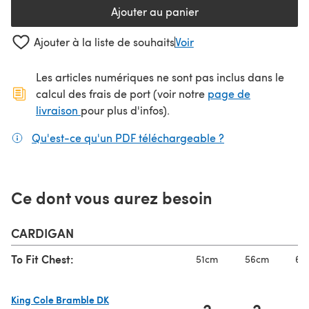
Ajouter au panier
Ajouter à la liste de souhaits
Voir
Les articles numériques ne sont pas inclus dans le
calcul des frais de port (voir notre
page de
(s'ouvre dans un nouvel onglet)
livraison
pour plus d'infos).
Qu'est-ce qu'un PDF téléchargeable ?
(s'ouvre dans un
Ce dont vous aurez besoin
CARDIGAN
To Fit Chest:
51cm
56cm
61
King Cole Bramble DK