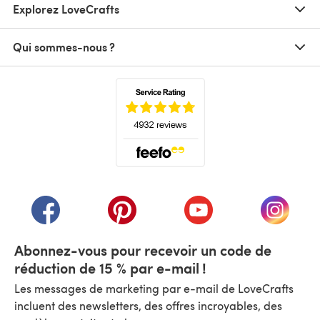
Explorez LoveCrafts
Qui sommes-nous ?
(s'ouvre dans un nouvel onglet)
(s'ouvre dans un nouvel onglet)
(s'ouvre dans un nouvel onglet)
(s'ouvre dans un nouvel
(s'ouvre
Abonnez-vous pour recevoir un code de
réduction de 15 % par e-mail !
Les messages de marketing par e-mail de LoveCrafts
incluent des newsletters, des offres incroyables, des