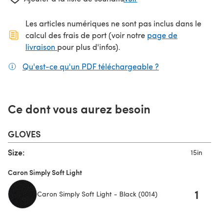
Les articles numériques ne sont pas inclus dans le
calcul des frais de port (voir notre
page de
(s'ouvre dans un nouvel onglet)
livraison
pour plus d'infos).
Qu'est-ce qu'un PDF téléchargeable ?
(s'ouvre dans un
Ce dont vous aurez besoin
GLOVES
Size:
15in
Caron Simply Soft Light
1
Caron Simply Soft Light - Black (0014)