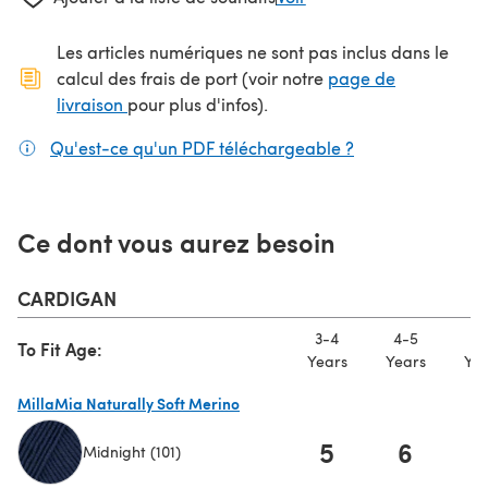
Les articles numériques ne sont pas inclus dans le
calcul des frais de port (voir notre
page de
(s'ouvre dans un nouvel onglet)
livraison
pour plus d'infos).
Qu'est-ce qu'un PDF téléchargeable ?
(s'ouvre dans un
Ce dont vous aurez besoin
CARDIGAN
3-4
4-5
5-
To Fit Age:
Years
Years
Yea
MillaMia Naturally Soft Merino
5
6
Midnight (101)