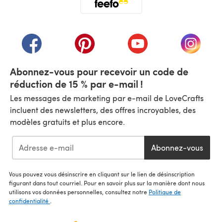
(s'ouvre dans un nouvel onglet)
(s'ouvre dans un nouvel onglet)
(s'ouvre dans un nouvel onglet)
(s'ouvre dans un nouvel
(s'ouvre
Abonnez-vous pour recevoir un code de
réduction de 15 % par e-mail !
Les messages de marketing par e-mail de LoveCrafts
incluent des newsletters, des offres incroyables, des
modèles gratuits et plus encore.
Abonnez-vous
Vous pouvez vous désinscrire en cliquant sur le lien de désinscription
figurant dans tout courriel. Pour en savoir plus sur la manière dont nous
utilisons vos données personnelles, consultez notre
Politique de
confidentialité
.