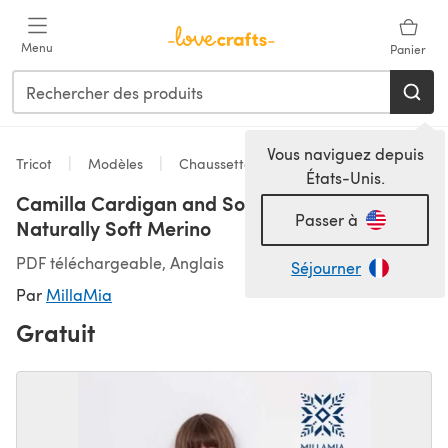
Passer au contenu principal
Menu
Panier
Vous naviguez depuis
Tricot
Modèles
Chaussettes
États-Unis.
Camilla Cardigan and Socks in MillaMia
Passer à
Naturally Soft Merino
PDF téléchargeable, Anglais
Séjourner
Par
MillaMia
Gratuit