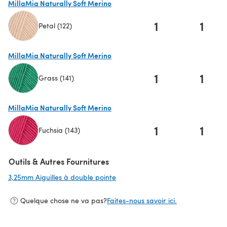
MillaMia Naturally Soft Merino
1
1
Petal (122)
(s'ouvre dans un nouvel onglet)
MillaMia Naturally Soft Merino
1
1
Grass (141)
(s'ouvre dans un nouvel onglet)
MillaMia Naturally Soft Merino
1
1
Fuchsia (143)
(s'ouvre dans un nouvel onglet)
Outils & Autres Fournitures
3,25mm Aiguilles à double pointe
(s'ouvre dans un nouvel onglet)
Quelque chose ne va pas?
Faites-nous savoir ici.