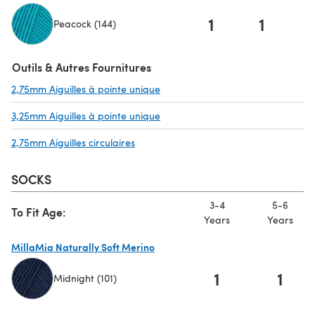
1
1
Peacock (144)
(s'ouvre dans un nouvel onglet)
Outils & Autres Fournitures
2,75mm Aiguilles à pointe unique
(s'ouvre dans un nouvel onglet)
3,25mm Aiguilles à pointe unique
(s'ouvre dans un nouvel onglet)
2,75mm Aiguilles circulaires
(s'ouvre dans un nouvel onglet)
SOCKS
3-4
5-6
To Fit Age:
Years
Years
MillaMia Naturally Soft Merino
1
1
Midnight (101)
(s'ouvre dans un nouvel onglet)