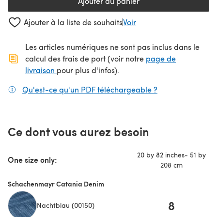
Ajouter au panier
Ajouter à la liste de souhaits
Voir
Les articles numériques ne sont pas inclus dans le
calcul des frais de port (voir notre
page de
(s'ouvre dans un nouvel onglet)
livraison
pour plus d'infos).
Qu'est-ce qu'un PDF téléchargeable ?
(s'ouvre dans un
Ce dont vous aurez besoin
20 by 82 inches- 51 by
One size only:
208 cm
Schachenmayr Catania Denim
8
Nachtblau (00150)