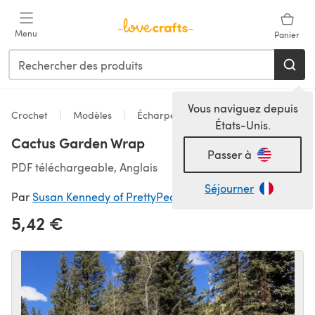
Passer au contenu principal
Menu
Panier
Vous naviguez depuis
Crochet
Modèles
Écharpes & Châles
États-Unis.
Cactus Garden Wrap
Passer à
PDF téléchargeable, Anglais
Séjourner
Par
Susan Kennedy of PrettyPeaceful
5,42 €