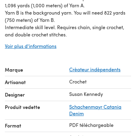
1,096 yards (1,000 meters) of Yarn A.
Yarn B is the background yarn. You will need 822 yards
(750 meters) of Yarn B.
Intermediate skill level. Requires chain, single crochet,
and double crochet stitches.
The pattern includes a tutorial, a chart, and written row-
Voir plus d'informations
by-row instructions. This wrap is worked in the overlay
mosaic crochet style, inspired by Tinna Thórudóttir
Thorvaldsdóttir’s Havana Afghan. Each row is worked in
Marque
Crèateur indèpendents
only one color of yarn. Odd rows (Row 1, Row 3, Row 5,
etc.) are always worked with Yarn A. These rows include
Crochet
Artisanat
both single and double crochet stitches. These rows form
the diamond pattern. Even rows (Row 2, Row 4, Row 6,
Susan Kennedy
Designer
etc.) are always worked with Yarn B and are single
Produit vedette
Schachenmayr Catania
crochet through the back loop only.
Denim
#cactusgardenwrap
PDF téléchargeable
Format