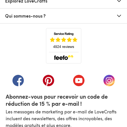
Explorez LoveCrafts
Qui sommes-nous ?
(s'ouvre dans un nouvel onglet)
(s'ouvre dans un nouvel onglet)
(s'ouvre dans un nouvel onglet)
(s'ouvre dans un nouvel
(s'ouvre
Abonnez-vous pour recevoir un code de
réduction de 15 % par e-mail !
Les messages de marketing par e-mail de LoveCrafts
incluent des newsletters, des offres incroyables, des
modèles gratuits et plus encore.