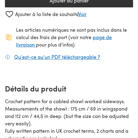
Ajouter au panier
Ajouter à la liste de souhaits
Voir
Les articles numériques ne sont pas inclus dans le
calcul des frais de port (voir notre
page de
(s'ouvre dans un nouvel onglet)
livraison
pour plus d'infos).
Qu'est-ce qu'un PDF téléchargeable ?
(s'ouvre dans un
Détails du produit
Crochet pattern for a cabled shawl worked sideways.
Measurements of the shawl : 175 cm / 69 in wingspand
and 112 cm / 44,5 in deep. (but the size can be adjusted
very easily).
Fully written pattern in UK crochet terms, 2 charts and a