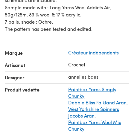
schematic are included.
Sample made with : Lang Yarns Wool Addicts Air,
50g/125m, 83 % wool & 17 % acrylic.
7 balls, shade : Ochre.
The pattern has been tested and edited.
Marque
Crèateur indèpendents
Crochet
Artisanat
annelies baes
Designer
Produit vedette
Paintbox Yarns Simply
Chunky
,
Debbie Bliss Falkland Aran
,
West Yorkshire Spinners
Jacobs Aran
,
Paintbox Yarns Wool Mix
Chunky
,