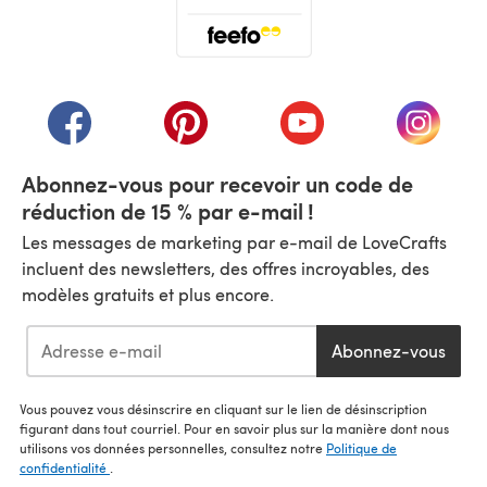
(s'ouvre dans un nouvel onglet)
(s'ouvre dans un nouvel onglet)
(s'ouvre dans un nouvel onglet)
(s'ouvre dans un nouvel
(s'ouvre
Abonnez-vous pour recevoir un code de
réduction de 15 % par e-mail !
Les messages de marketing par e-mail de LoveCrafts
incluent des newsletters, des offres incroyables, des
modèles gratuits et plus encore.
Abonnez-vous
Vous pouvez vous désinscrire en cliquant sur le lien de désinscription
figurant dans tout courriel. Pour en savoir plus sur la manière dont nous
utilisons vos données personnelles, consultez notre
Politique de
confidentialité
.