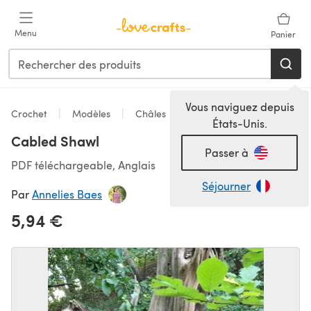
Passer au contenu principal
Menu
Panier
Vous naviguez depuis
Crochet
Modèles
Châles
États-Unis.
Cabled Shawl
Passer à
PDF téléchargeable, Anglais
Séjourner
Par
Annelies Baes
5,94 €