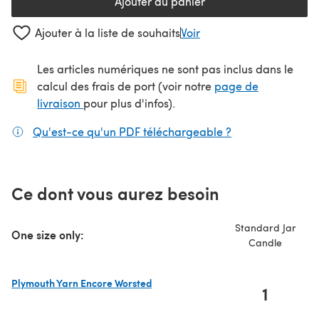
Ajouter au panier
Ajouter à la liste de souhaits
Voir
Les articles numériques ne sont pas inclus dans le
calcul des frais de port (voir notre
page de
(s'ouvre dans un nouvel onglet)
livraison
pour plus d'infos).
Qu'est-ce qu'un PDF téléchargeable ?
(s'ouvre dans un
Ce dont vous aurez besoin
Standard Jar
One size only:
Candle
Plymouth Yarn Encore Worsted
1
(s'ouvre dans un nouvel onglet)