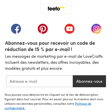
(s'ouvre dans un nouvel onglet)
(s'ouvre dans un nouvel onglet)
(s'ouvre dans un nouvel onglet)
(s'ouvre dans un nouvel
(s'ouvre
Abonnez-vous pour recevoir un code de
réduction de 15 % par e-mail !
Les messages de marketing par e-mail de LoveCrafts
incluent des newsletters, des offres incroyables, des
modèles gratuits et plus encore.
Abonnez-vous
Vous pouvez vous désinscrire en cliquant sur le lien de désinscription
figurant dans tout courriel. Pour en savoir plus sur la manière dont nous
utilisons vos données personnelles, consultez notre
Politique de
confidentialité
.