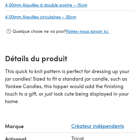
4,00mm Aiguilles à double pointe – 15cm
(s'ouvre dans un nouvel o
4,00mm Aiguilles circulaires – 30cm
(s'ouvre dans un nouvel onglet)
Quelque chose ne va pas?
Faites-nous savoir ici.
Détails du produit
This quick to knit pattern is perfect for dressing up your
jar candles! Sized to fit a standard jar candle, such as
Yankee Candles, this topper would add the finishing
touch to a gift, or just look cute being displayed in your
home.
Marque
Crèateur indèpendents
Tricot
Artisanat