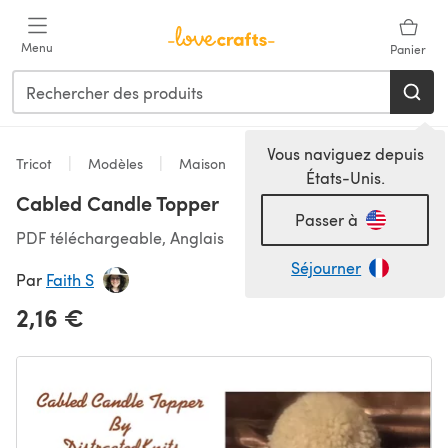
Passer au contenu principal
Menu
Panier
Vous naviguez depuis
Tricot
Modèles
Maison
États-Unis.
Cabled Candle Topper
Passer à
PDF téléchargeable, Anglais
Séjourner
Par
Faith S
2,16 €