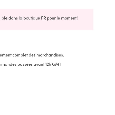
FR
onible dans la boutique
pour le moment !
sement complet des marchandises.
ommandes passées avant 12h GMT
uvre dans un nouvel onglet)