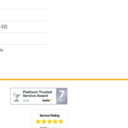
-22)
is