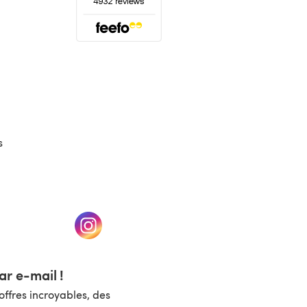
(s'ouvre dans un nouvel onglet)
s
un nouvel onglet)
(s'ouvre dans un nouvel onglet)
r e-mail !
ffres incroyables, des