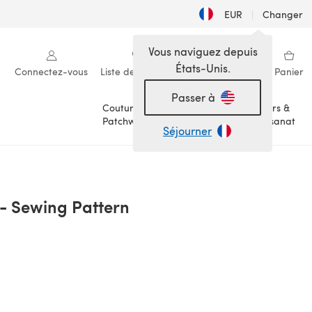
EUR
|
Changer
Vous naviguez depuis
États-Unis.
Connectez-vous
Liste de souhaits
Ma bibliothèque
Panier
Passer à
Couture &
Loisirs &
Patchwork
Artisanat
Séjourner
 - Sewing Pattern