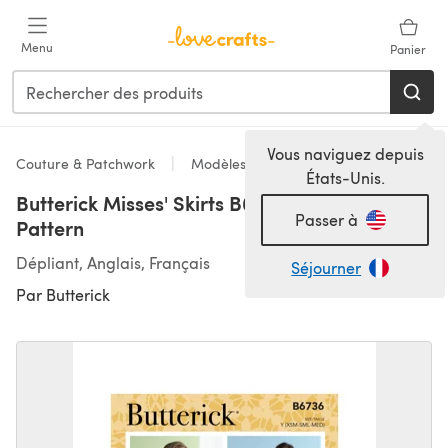
Passer au contenu principal
Menu
Panier
Vous naviguez depuis
Couture & Patchwork
Modèles
États-Unis.
Butterick Misses' Skirts B6736 - Sewing
Passer à
Pattern
Dépliant, Anglais, Français
Séjourner
Par
Butterick