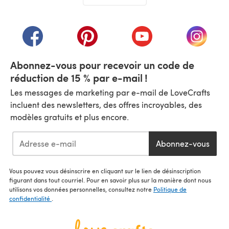
(s'ouvre dans un nouvel onglet)
(s'ouvre dans un nouvel onglet)
(s'ouvre dans un nouvel onglet)
(s'ouvre dans un nouvel
(s'ouvre
Abonnez-vous pour recevoir un code de
réduction de 15 % par e-mail !
Les messages de marketing par e-mail de LoveCrafts
incluent des newsletters, des offres incroyables, des
modèles gratuits et plus encore.
Abonnez-vous
Vous pouvez vous désinscrire en cliquant sur le lien de désinscription
figurant dans tout courriel. Pour en savoir plus sur la manière dont nous
utilisons vos données personnelles, consultez notre
Politique de
confidentialité
.