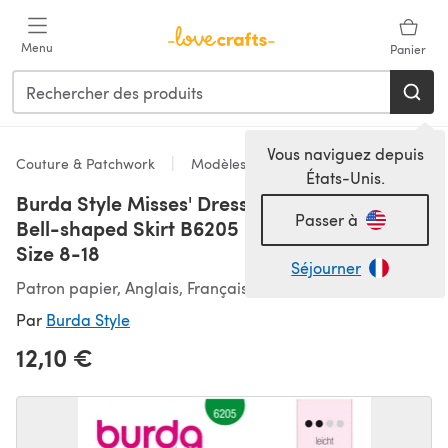
Passer au contenu principal
Menu
Panier
Vous naviguez depuis
Couture & Patchwork
Modèles
États-Unis.
Burda Style Misses' Dress with Empire Waist –
Passer à
Bell-shaped Skirt B6205 - Paper Pattern,
Size 8-18
Séjourner
Patron papier, Anglais, Français, Espagnol
Par
Burda Style
12,10 €