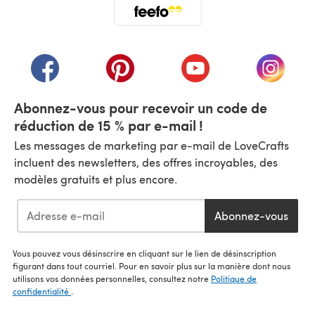
(s'ouvre dans un nouvel onglet)
(s'ouvre dans un nouvel onglet)
(s'ouvre dans un nouvel onglet)
(s'ouvre dans un nouvel
(s'ouvre
Abonnez-vous pour recevoir un code de
réduction de 15 % par e-mail !
Les messages de marketing par e-mail de LoveCrafts
incluent des newsletters, des offres incroyables, des
modèles gratuits et plus encore.
Abonnez-vous
Vous pouvez vous désinscrire en cliquant sur le lien de désinscription
figurant dans tout courriel. Pour en savoir plus sur la manière dont nous
utilisons vos données personnelles, consultez notre
Politique de
confidentialité
.