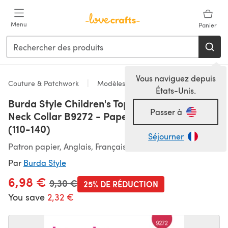
Passer au contenu principal
Menu
Panier
Vous naviguez depuis
Couture & Patchwork
Modèles
États-Unis.
Burda Style Children's Top, Dress with Roll
Passer à
Neck Collar B9272 - Paper Pattern, Size 5-10
(110-140)
Séjourner
Patron papier, Anglais, Français, Espagnol
Par
Burda Style
6,98 €
Ancien prix
9,30 €
25% DE RÉDUCTION
You save
2,32 €