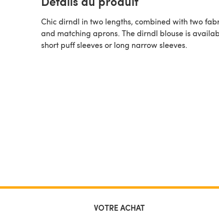
Détails du produit
Chic dirndl in two lengths, combined with two fabr
and matching aprons. The dirndl blouse is availab
short puff sleeves or long narrow sleeves.
VOTRE ACHAT