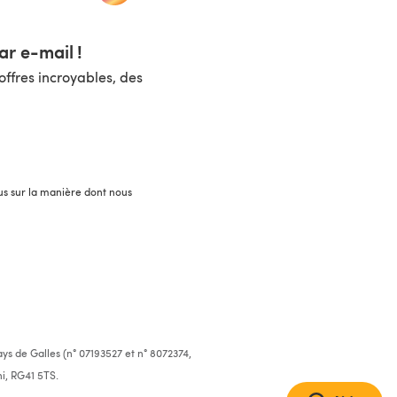
r e-mail !
ffres incroyables, des
lus sur la manière dont nous
ys de Galles (n° 07193527 et n° 8072374,
i, RG41 5TS.