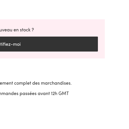
uveau en stock ?
tifiez-moi
sement complet des marchandises.
ommandes passées avant 12h GMT
uvre dans un nouvel onglet)