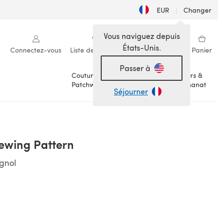
EUR
|
Changer
Vous naviguez depuis
États-Unis.
Connectez-vous
Liste de souhaits
Ma bibliothèque
Panier
Passer à
Couture &
Loisirs &
Patchwork
Artisanat
Séjourner
ewing Pattern
agnol