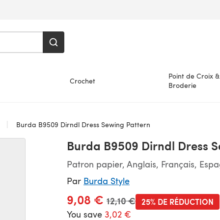
Point de Croix &
Crochet
Broderie
s
Burda B9509 Dirndl Dress Sewing Pattern
Burda B9509 Dirndl Dress S
Patron papier, Anglais, Français, Esp
Par
Burda Style
9,08 €
Ancien prix
12,10 €
25% DE RÉDUCTION
You save
3,02 €