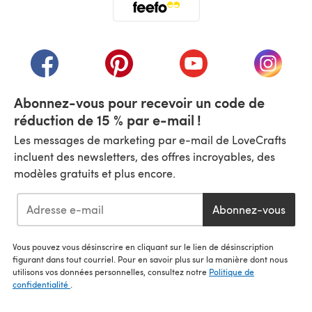
(s'ouvre dans un nouvel onglet)
(s'ouvre dans un nouvel onglet)
(s'ouvre dans un nouvel onglet)
(s'ouvre dans un nouvel
(s'ouvre
Abonnez-vous pour recevoir un code de
réduction de 15 % par e-mail !
Les messages de marketing par e-mail de LoveCrafts
incluent des newsletters, des offres incroyables, des
modèles gratuits et plus encore.
Abonnez-vous
Vous pouvez vous désinscrire en cliquant sur le lien de désinscription
figurant dans tout courriel. Pour en savoir plus sur la manière dont nous
utilisons vos données personnelles, consultez notre
Politique de
confidentialité
.