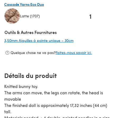
Cascade Yarns Eco Duo
1
Latte (1707)
(s'ouvre dans un nouvel onglet)
Outils & Autres Fournitures
3,50mm Aiguilles à pointe unique – 30cm
(s'ouvre dans un nouvel o
Quelque chose ne va pas?
Faites-nous savoir ici.
Détails du produit
Knitted bunny toy.
The arms can move, the legs can rotate, the head is
movable
The finished doll is approximately 17,32 inches (44 cm)
tall.
Materials needed • 4 double-pointed needles in a size