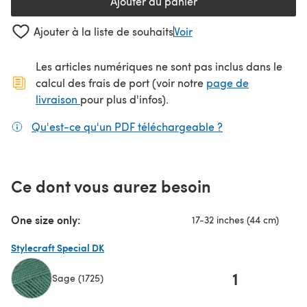
Ajouter au panier
Ajouter à la liste de souhaits
Voir
Les articles numériques ne sont pas inclus dans le
calcul des frais de port (voir notre
page de
(s'ouvre dans un nouvel onglet)
livraison
pour plus d'infos).
Qu'est-ce qu'un PDF téléchargeable ?
(s'ouvre dans un
Ce dont vous aurez besoin
One size only:
17-32 inches (44 cm)
Stylecraft Special DK
1
Sage (1725)
(s'ouvre dans un nouvel onglet)