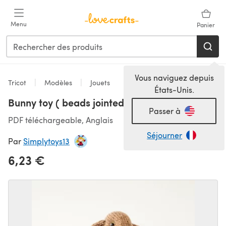
Passer au contenu principal
Menu
Panier
Vous naviguez depuis
Tricot
Modèles
Jouets
États-Unis.
Bunny toy ( beads jointed ) knitted flat
Passer à
PDF téléchargeable, Anglais
Séjourner
Par
Simplytoys13
6,23 €