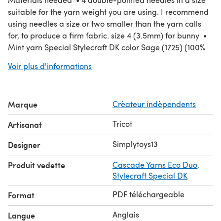
suitable for the yarn weight you are using. I recommend
using needles a size or two smaller than the yarn calls
for, to produce a firm fabric. size 4 (3.5mm) for bunny •
Mint yarn Special Stylecraft DK color Sage (1725) (100%
acrylic 304 meters / 100 grams) or color Goes (1820)
Voir plus d'informations
Scheepjes Colour Crafter ( 100% Acrylic, 3.5oz/ 300m, DK
| Light Worsted ) • Mélange colored yarn Cascade Eco
Duo color Latte (1707) ( 70% Alpaca 30% Merino Wool,
Marque
Crèateur indèpendents
3.5oz/ 180m, Aran ) • Plastic eyes or 2 buttons for eyes •
8 beads diameter 20 mm • Toy stuffing • Yarn needle •
Tricot
Artisanat
Stitch holder
Simplytoys13
Designer
Produit vedette
Cascade Yarns Eco Duo
,
Stylecraft Special DK
PDF téléchargeable
Format
Anglais
Langue