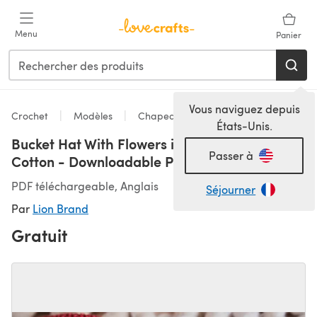
Passer au contenu principal
Menu
Panier
Vous naviguez depuis
Crochet
Modèles
Chapeaux
États-Unis.
Bucket Hat With Flowers in Lion Brand 24/7
Passer à
Cotton - Downloadable PDF
PDF téléchargeable, Anglais
Séjourner
Par
Lion Brand
Gratuit