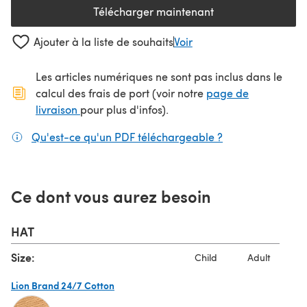
Télécharger maintenant
(s'ouvre dans un nouvel onglet
Ajouter à la liste de souhaits
Voir
Les articles numériques ne sont pas inclus dans le
calcul des frais de port (voir notre
page de
(s'ouvre dans un nouvel onglet)
livraison
pour plus d'infos).
Qu'est-ce qu'un PDF téléchargeable ?
(s'ouvre dans un
Ce dont vous aurez besoin
HAT
Size:
Child
Adult
Lion Brand 24/7 Cotton