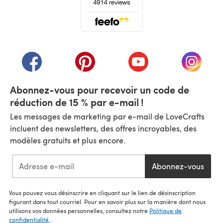
(s'ouvre dans un nouvel onglet)
(s'ouvre dans un nouvel onglet)
(s'ouvre dans un nouvel onglet)
(s'ouvre dans un nouvel
(s'ouvre
Abonnez-vous pour recevoir un code de
réduction de 15 % par e-mail !
Les messages de marketing par e-mail de LoveCrafts
incluent des newsletters, des offres incroyables, des
modèles gratuits et plus encore.
Abonnez-vous
Vous pouvez vous désinscrire en cliquant sur le lien de désinscription
figurant dans tout courriel. Pour en savoir plus sur la manière dont nous
utilisons vos données personnelles, consultez notre
Politique de
confidentialité
.