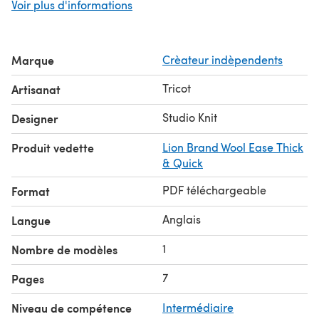
Voir plus d'informations
• CO = Cast On Long Tail • K = Knit Stitch • P = Purl Stitch
• K4B = Knit 4 Below • KFB = Knit Front + Back to Increase
• PFB = Purl Front + Back to Increase • K2TOG = Knit Two
Marque
Crèateur indèpendents
Sts Together to Decrease • P2Tog = Purl Two Stitches
Together to Decrease • SSK = Slip, Slip, Knit to Decrease
Tricot
Artisanat
• SSP = Slip, Slip, Purl to Decrease • Rem = Number of
Stitches Remaining on the Needle • Cast Off Purlwise •
Studio Knit
Designer
Weave in Yarn Tails • PM = Place Marker • SM = Slip
Produit vedette
Lion Brand Wool Ease Thick
Marker • Rem = Number of stitches remaining needle
& Quick
PDF téléchargeable
Format
Anglais
Langue
1
Nombre de modèles
7
Pages
Niveau de compétence
Intermédiaire