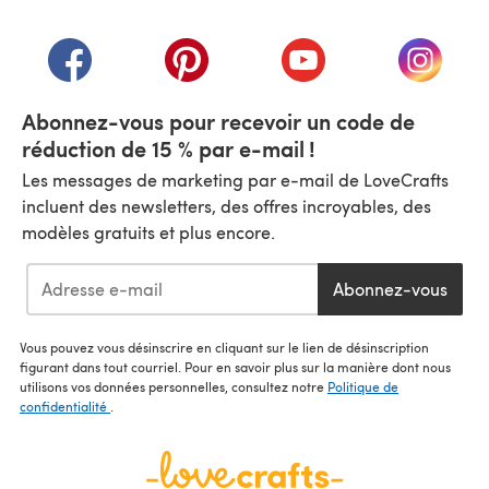
(s'ouvre dans un nouvel onglet)
(s'ouvre dans un nouvel onglet)
(s'ouvre dans un nouvel onglet)
(s'ouvre dans un nouvel
(s'ouvre
Abonnez-vous pour recevoir un code de
réduction de 15 % par e-mail !
Les messages de marketing par e-mail de LoveCrafts
incluent des newsletters, des offres incroyables, des
modèles gratuits et plus encore.
Abonnez-vous
Vous pouvez vous désinscrire en cliquant sur le lien de désinscription
figurant dans tout courriel. Pour en savoir plus sur la manière dont nous
utilisons vos données personnelles, consultez notre
Politique de
confidentialité
.