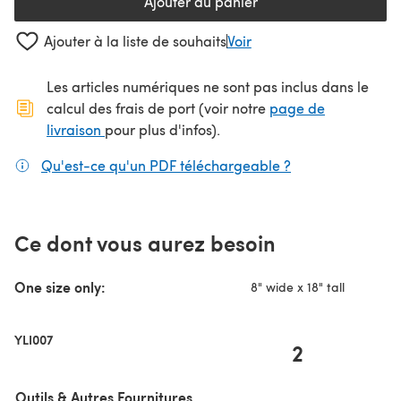
Ajouter au panier
Ajouter à la liste de souhaits
Voir
Les articles numériques ne sont pas inclus dans le
calcul des frais de port (voir notre
page de
(s'ouvre dans un nouvel onglet)
livraison
pour plus d'infos).
Qu'est-ce qu'un PDF téléchargeable ?
(s'ouvre dans un
Ce dont vous aurez besoin
One size only:
8" wide x 18" tall
YLI007
2
Outils & Autres Fournitures