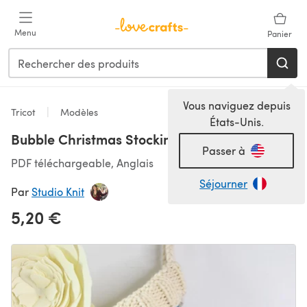
Passer au contenu principal
Menu
Panier
Vous naviguez depuis
Tricot
Modèles
États-Unis.
Bubble Christmas Stocking
Passer à
PDF téléchargeable, Anglais
Séjourner
Par
Studio Knit
5,20 €