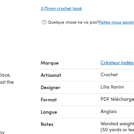
3,75mm crochet hook
(s'ouvre dans un nouvel on
Quelque chose ne va pas?
Faites-nous savoir 
Marque
Crèateur indè
Crochet
lace,
Artisanat
ast the
Lilia Vanini
Designer
PDF télécharg
Format
Anglais
Langue
Worsted weight 
Notes
(50 yards or le
any