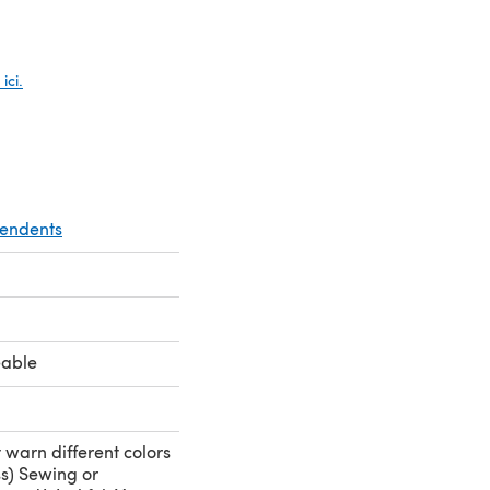
glet)
ici.
pendents
eable
warn different colors
ss) Sewing or