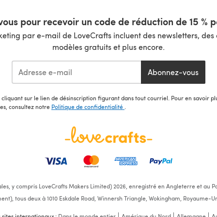
ous pour recevoir un code de réduction de 15 % pa
ting par e-mail de LoveCrafts incluent des newsletters, des o
modèles gratuits et plus encore.
Abonnez-vous
cliquant sur le lien de désinscription figurant dans tout courriel. Pour en savoir p
les, consultez notre
Politique de confidentialité
.
ales, y compris LoveCrafts Makers Limited) 2026, enregistré en Angleterre et au Pa
ent), tous deux à 1010 Eskdale Road, Winnersh Triangle, Wokingham, Royaume-Un
s sites internationaux :
Dans le monde entier
Amérique du Nord
Allemagne
Au