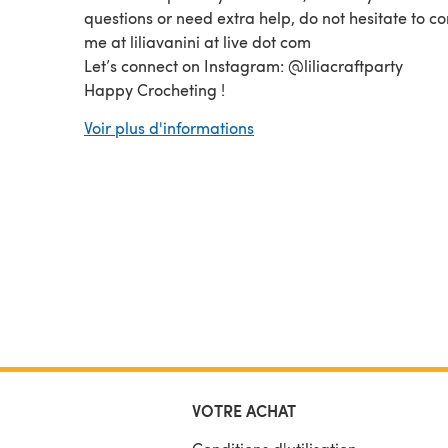
questions or need extra help, do not hesitate to co
me at liliavanini at live dot com
Let’s connect on Instagram: @liliacraftparty
Happy Crocheting !
Lilia Vanini / LiliaCraftParty
Voir plus d'informations
VOTRE ACHAT