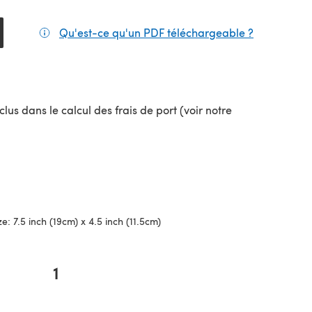
Qu'est-ce qu'un PDF téléchargeable ?
(s'ouvre da
lus dans le calcul des frais de port (voir notre
uvel onglet)
ze: 7.5 inch (19cm) x 4.5 inch (11.5cm)
1