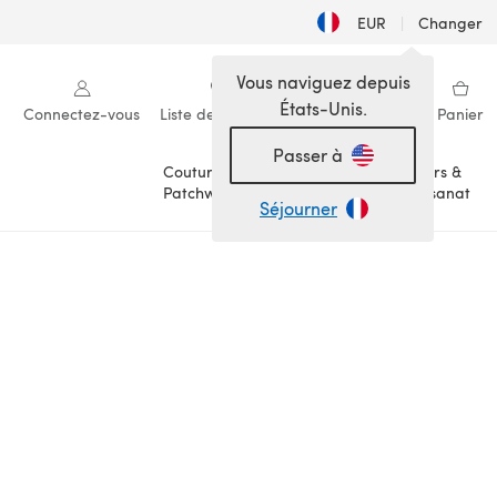
EUR
|
Changer
Vous naviguez depuis
États-Unis.
Connectez-vous
Liste de souhaits
Ma bibliothèque
Panier
Passer à
Couture &
Loisirs &
Patchwork
Artisanat
Séjourner