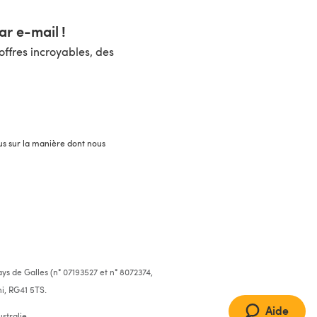
r e-mail !
ffres incroyables, des
lus sur la manière dont nous
ys de Galles (n° 07193527 et n° 8072374,
i, RG41 5TS.
Aide
stralie