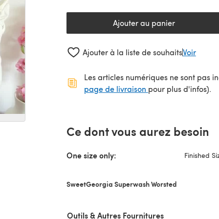
Ajouter au panier
Ajouter à la liste de souhaits
Voir
Les articles numériques ne sont pas inc
(s'ouvre dans un no
page de livraison
pour plus d'infos).
Ce dont vous aurez besoin
One size only:
Finished Si
SweetGeorgia Superwash Worsted
Outils & Autres Fournitures