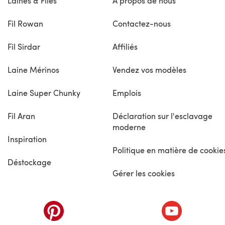
Laines & Files
À propos de nous
Fil Rowan
Contactez-nous
Fil Sirdar
Affiliés
Laine Mérinos
Vendez vos modèles
Laine Super Chunky
Emplois
Fil Aran
Déclaration sur l'esclavage
moderne
Inspiration
Politique en matière de cookie
Déstockage
Gérer les cookies
nouvel onglet)
(s'ouvre dans un nouvel onglet)
(s'ouvre dans 