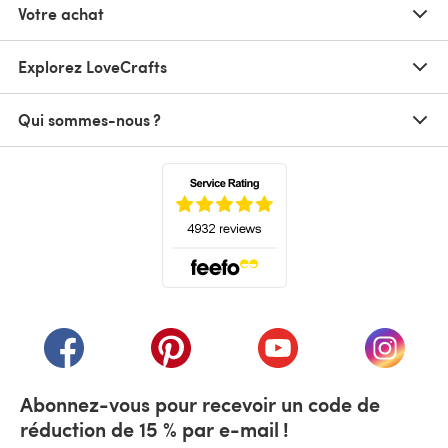
Votre achat
Explorez LoveCrafts
Qui sommes-nous ?
(s'ouvre dans un nouvel onglet)
(s'ouvre dans un nouvel onglet)
(s'ouvre dans un nouvel onglet)
(s'ouvre dans un nouvel
(s'ouvre
Abonnez-vous pour recevoir un code de
réduction de 15 % par e-mail !