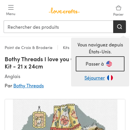
Passer au contenu principal
Menu
Panier
Vous naviguez depuis
Point de Croix & Broderie
Kits
États-Unis.
Bothy Threads I love you Granny Cross Stitch
Passer à
Kit - 21 x 24cm
Anglais
Séjourner
Par
Bothy Threads