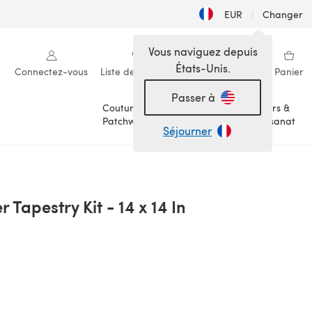
EUR
|
Changer
Vous naviguez depuis
États-Unis.
Connectez-vous
Liste de souhaits
Ma bibliothèque
Panier
Passer à
Couture &
Loisirs &
Patchwork
Artisanat
Séjourner
Tapestry Kit - 14 x 14 In