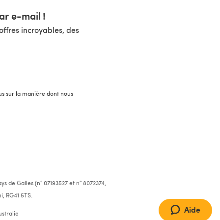
r e-mail !
ffres incroyables, des
lus sur la manière dont nous
ys de Galles (n° 07193527 et n° 8072374,
i, RG41 5TS.
Aide
stralie