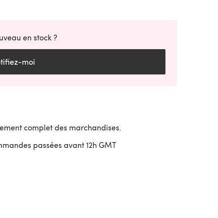
uveau en stock ?
tifiez-moi
sement complet des marchandises.
ommandes passées avant 12h GMT
uvre dans un nouvel onglet)