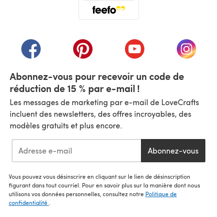
(s'ouvre dans un nouvel onglet)
(s'ouvre dans un nouvel onglet)
(s'ouvre dans un nouvel onglet)
(s'ouvre dans un nouvel
(s'ouvre
Abonnez-vous pour recevoir un code de
réduction de 15 % par e-mail !
Les messages de marketing par e-mail de LoveCrafts
incluent des newsletters, des offres incroyables, des
modèles gratuits et plus encore.
Abonnez-vous
Vous pouvez vous désinscrire en cliquant sur le lien de désinscription
figurant dans tout courriel. Pour en savoir plus sur la manière dont nous
utilisons vos données personnelles, consultez notre
Politique de
confidentialité
.