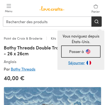
Passer au contenu principal
Menu
Panier
Vous naviguez depuis
Point de Croix & Broderie
Kits
États-Unis.
Bothy Threads Double Trouble Cross Stitch Kit
Passer à
- 26 x 26cm
Anglais
Séjourner
Par
Bothy Threads
40,00 €