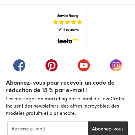
(s'ouvre dans un nouvel onglet)
(s'ouvre dans un nouvel onglet)
(s'ouvre dans un nouvel onglet)
(s'ouvre dans un nouvel
(s'ouvre
Abonnez-vous pour recevoir un code de
réduction de 15 % par e-mail !
Les messages de marketing par e-mail de LoveCrafts
incluent des newsletters, des offres incroyables, des
modèles gratuits et plus encore.
Abonnez-vous