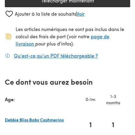
Télécharger maintenant
(s'ouvre dans un nouvel onglet
Ajouter à la liste de souhaits
Voir
Les articles numériques ne sont pas inclus dans le
calcul des frais de port (voir notre
page de
(s'ouvre dans un nouvel onglet)
livraison
pour plus d'infos).
Qu'est-ce qu'un PDF téléchargeable ?
(s'ouvre dans un
Ce dont vous aurez besoin
1-3
Age:
0-1m
months
mo
Debbie Bliss Baby Cashmerino
1
1
(s'ouvre dans un nouvel onglet)