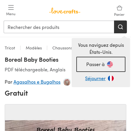
Passer au contenu principal
Menu
Panier
Vous naviguez depuis
Tricot
Modèles
Chaussons
États-Unis.
Boreal Baby Booties
Passer à
PDF téléchargeable, Anglais
Séjourner
Par
Agasalhos e Bugalhos
Gratuit