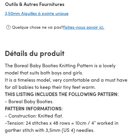
Outils & Autres Fournitures
3,50mm Aiguilles à pointe unique
(s'ouvre dans un nouvel onglet)
Quelque chose ne va pas?
Faites-nous savoir ici.
Détails du produit
The Boreal Baby Booties Knitting Pattern is a lovely
model that suits both boys and girls.
It is a timeless model, very comfortable and a must have
for all babies to keep their tiny feet warm.
THIS LISTING INCLUDES THE FOLLOWING PATTERN:
- Boreal Baby Booties.
PATTERN INFORMATIONS:
- Construction: Knitted flat.
-Tension: 24 stitches x 48 rows = 10cm / 4” worked in
garther stitch with 3,5mm (US 4) needles.