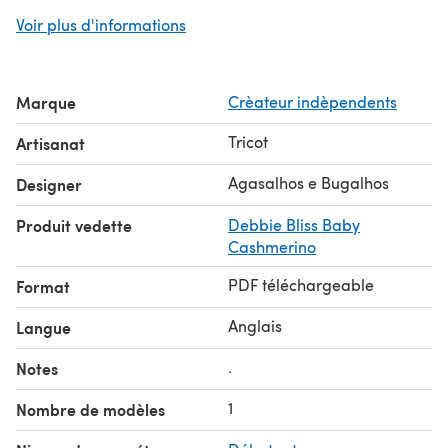
- Knitting techniques: Knit, Purl, simple increases and
Voir plus d'informations
decreases.
The instructions include safety notes and
recommendations.
Marque
Crèateur indèpendents
Tricot
Artisanat
Agasalhos e Bugalhos
Designer
Produit vedette
Debbie Bliss Baby
Cashmerino
PDF téléchargeable
Format
Anglais
Langue
.
Notes
1
Nombre de modèles