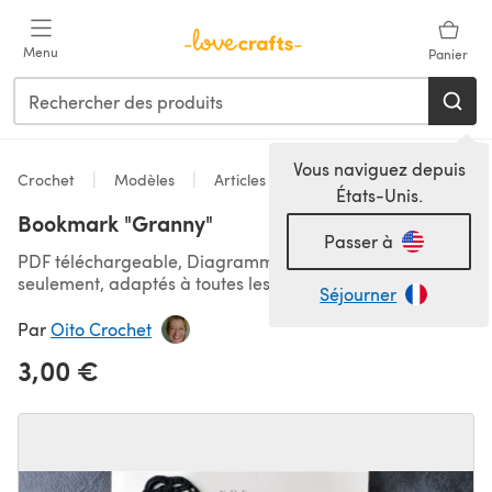
Passer au contenu principal
Menu
Panier
Vous naviguez depuis
Crochet
Modèles
Articles pour la maison
États-Unis.
Bookmark "Granny"
Passer à
PDF téléchargeable, Diagrammes/graphiques
seulement, adaptés à toutes les langues
Séjourner
Par
Oito Crochet
3,00 €