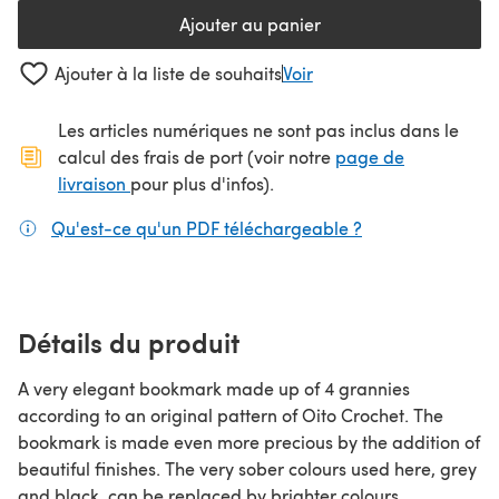
Ajouter au panier
Ajouter à la liste de souhaits
Voir
Les articles numériques ne sont pas inclus dans le
calcul des frais de port (voir notre
page de
(s'ouvre dans un nouvel onglet)
livraison
pour plus d'infos).
Qu'est-ce qu'un PDF téléchargeable ?
(s'ouvre dans un
Détails du produit
A very elegant bookmark made up of 4 grannies
according to an original pattern of Oito Crochet. The
bookmark is made even more precious by the addition of
beautiful finishes. The very sober colours used here, grey
and black, can be replaced by brighter colours,