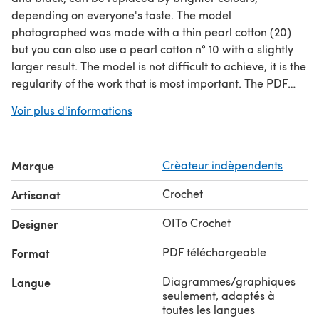
depending on everyone's taste. The model
photographed was made with a thin pearl cotton (20)
but you can also use a pearl cotton n° 10 with a slightly
larger result. The model is not difficult to achieve, it is the
regularity of the work that is most important. The PDF
tutorial includes a main diagram and 11 detailed
Voir plus d'informations
diagrams as well as a step-by-step explanation with 68
photos. A very original gift to offer!
Marque
Crèateur indèpendents
Crochet
Artisanat
OITo Crochet
Designer
PDF téléchargeable
Format
Diagrammes/graphiques
Langue
seulement, adaptés à
toutes les langues