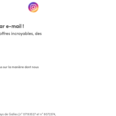
un nouvel onglet)
(s'ouvre dans un nouvel onglet)
r e-mail !
ffres incroyables, des
lus sur la manière dont nous
ys de Galles (n° 07193527 et n° 8072374,