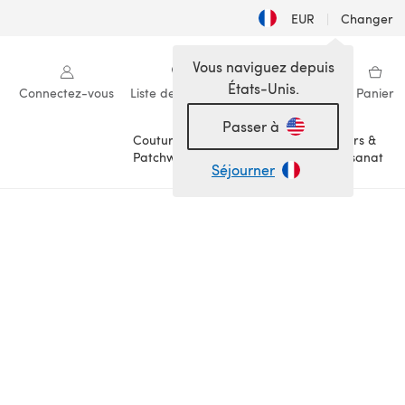
EUR
|
Changer
Vous naviguez depuis
États-Unis.
Connectez-vous
Liste de souhaits
Ma bibliothèque
Panier
Passer à
Couture &
Loisirs &
Patchwork
Artisanat
Séjourner