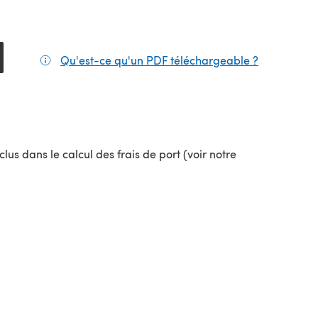
Qu'est-ce qu'un PDF téléchargeable ?
(s'ouvre da
el onglet)
lus dans le calcul des frais de port (voir notre
uvel onglet)