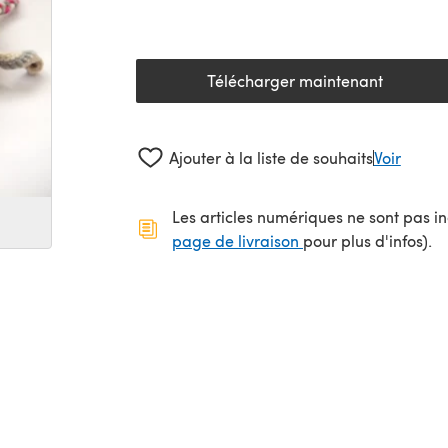
Télécharger maintenant
(s'ouvre dans un nouv
Ajouter à la liste de souhaits
Voir
Les articles numériques ne sont pas inc
(s'ouvre dans un no
page de livraison
pour plus d'infos).