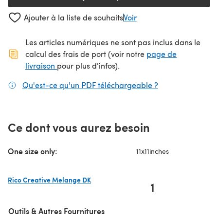
Ajouter à la liste de souhaits
Voir
Les articles numériques ne sont pas inclus dans le
calcul des frais de port (voir notre
page de
(s'ouvre dans un nouvel onglet)
livraison
pour plus d'infos).
Qu'est-ce qu'un PDF téléchargeable ?
(s'ouvre dans un
Ce dont vous aurez besoin
One size only:
11x11inches
Rico Creative Melange DK
1
(s'ouvre dans un nouvel onglet)
Outils & Autres Fournitures