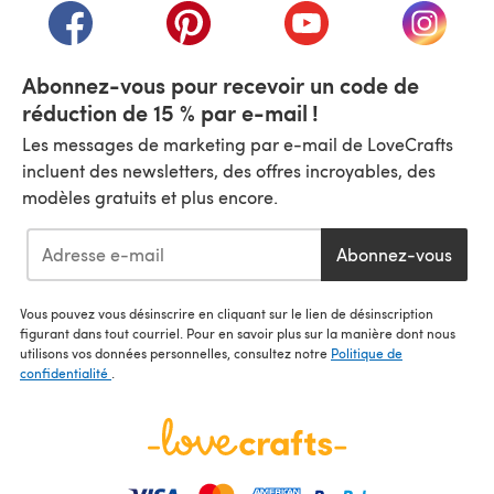
(s'ouvre dans un nouvel onglet)
(s'ouvre dans un nouvel onglet)
(s'ouvre dans un nouvel
(s'ouvre
Abonnez-vous pour recevoir un code de
réduction de 15 % par e-mail !
Les messages de marketing par e-mail de LoveCrafts
incluent des newsletters, des offres incroyables, des
modèles gratuits et plus encore.
Abonnez-vous
Vous pouvez vous désinscrire en cliquant sur le lien de désinscription
figurant dans tout courriel. Pour en savoir plus sur la manière dont nous
utilisons vos données personnelles, consultez notre
Politique de
confidentialité
.